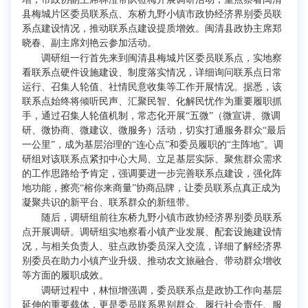
县梅城片区委员联系点、东桥九野小镇市政协经济界别委员联
系点建设情况，推动联系点建设提质增效。闽清县政协主席郑
晓春、副主席刘艳云参加活动。
调研组一行首先来到闽清县梅城片区委员联系点，实地察
看联系点硬件设施建设、制度落实情况，详细询问联系点日常
运行、召集人轮值、社情民意收集等工作开展情况。据悉，该
联系点始终将倾听民声、汇聚民智、化解民忧作为重要履职抓
手，通过召集人轮值机制，常态化开展“五微”（微宣讲、微调
研、微协商、微建议、微服务）活动，切实打通服务群众“最后
一公里”，成为基层治理的“连心点”和委员履职的“主阵地”。调
研组对该联系点紧扣中心大局、立足基层实际、聚焦群众需求
的工作思路给予肯定，强调要进一步完善联系点建设，强化阵
地功能，擦亮“榕你来商量”协商品牌，让委员联系点真正成为
凝聚共识的新平台、联系群众的新纽带。
随后，调研组前往东桥九野小镇市政协经济界别委员联系
点开展调研。调研组实地察看小镇产业发展、配套设施建设情
况，与相关负责人、驻点政协委员深入交流，详细了解经济界
别委员在助力小镇产业升级、推动农文旅融合、带动群众增收
等方面的履职成效。
调研过程中，林恒增强调，委员联系点是政协工作向基层
延伸的重要载体，更是委员联系界别群众、履行社会责任、服