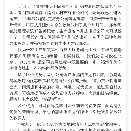
近日，记者来到位于闽清县云龙乡的绿色数智算电产业
园，看到东华闽都（福州）科技有限公司的厂房建设已经进入
尾声。“去年底我们决定将分公司落地闽清，闽清干部干事创业
热情高，厂房从开建到如今的收尾只用了几个月时间。”东华闽
都总经理杨滨鲜告诉记者，生产设备本月进场后公司就可以投
产了。公司投产后，闽清将于4月份造出第一台国产高性能算
力服务器，并亮相第九届数字中国建设峰会。
作为一家生产组装高性能算力服务器的企业，东华闽都选
择落户闽清有自己的考量。杨滨鲜说：“我们总公司设在北
京，‘算力出海’是公司发展过程中最重要的一步，福州作为东
南沿海城市，有独特的区位优势。”
除了区位优势，吸引公司落户闽清的决定性因素，就是闽
清县政府的优惠政策和闽清能源的保驾护航。“算力产业耗电量
巨大，闽清拥有丰富的水电、风电、光伏资源，通过整合相关
资源，可稳定提供成本极具竞争力的绿电，为我们提供绿色、
经济的电力保障。”杨滨鲜说。
区位优势、能源保障是吸引企业前来的硬支撑，而闽清县
优质的营商环境、暖心的惠企服务是保障企业引进来并发展好
的软实力。
“闽清专门成立了AI办为落地闽清的人工智能企业服务，
我们厂房建设的时候，AI办的工作人员加班加点帮助我们盯进