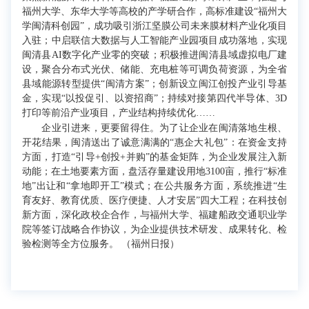
福州大学、东华大学等高校的产学研合作，高标准建设“福州大
学闽清科创园”，成功吸引浙江坚膜公司未来膜材料产业化项目
入驻；中启联信大数据与人工智能产业园项目成功落地，实现
闽清县AI数字化产业零的突破；积极推进闽清县域虚拟电厂建
设，聚合分布式光伏、储能、充电桩等可调负荷资源，为全省
县域能源转型提供“闽清方案”；创新设立闽江创投产业引导基
金，实现“以投促引、以资招商”；持续对接第四代半导体、3D
打印等前沿产业项目，产业结构持续优化……
企业引进来，更要留得住。为了让企业在闽清落地生根、
开花结果，闽清送出了诚意满满的“惠企大礼包”：在资金支持
方面，打造“引导+创投+并购”的基金矩阵，为企业发展注入新
动能；在土地要素方面，盘活存量建设用地3100亩，推行“标准
地”出让和“拿地即开工”模式；在公共服务方面，系统推进“生
育友好、教育优质、医疗便捷、人才安居”四大工程；在科技创
新方面，深化政校企合作，与福州大学、福建船政交通职业学
院等签订战略合作协议，为企业提供技术研发、成果转化、检
验检测等全方位服务。 （福州日报）