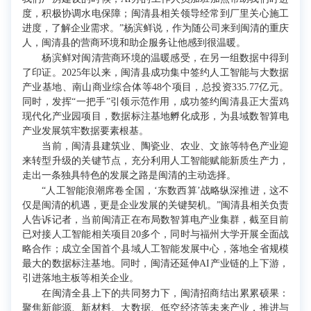
度，积极协调水电保障；闽清县相关领导经常到厂里关心施工
进度，了解企业需求。”杨滨鲜说，作为随公司来到闽清的重庆
人，闽清县的营商环境和助企服务让他感到很温暖。
杨滨鲜对闽清营商环境的温暖感受，在另一组数据中得到
了印证。2025年以来，闽清县成功集中签约人工智能与大数据
产业基地、南山商业综合体等48个项目，总投资335.77亿元。
同时，发挥“一把手”引领示范作用，成功签约闽清县正大蛋鸡
现代化产业园项目，数据标注基地孵化成形，为县域数智算电
产业发展筑牢数据要素根基。
当前，闽清县建筑业、陶瓷业、农业、文旅等特色产业迎
来转型升级的关键节点，充分利用人工智能赋能新质生产力，
走出一条独具特色的发展之路是闽清的主动选择。
“人工智能浪潮席卷全国，‘东数西算’战略纵深推进，这不
仅是闽清的机遇，更是企业发展的关键契机。”闽清县相关负责
人告诉记者，当前闽清正在布局数智算电产业集群，截至目前
已对接人工智能相关项目20多个，同时与福州大学开展全面战
略合作；成立全国首个县域人工智能发展中心，落地全省规模
最大的数据标注基地。同时，闽清还延伸AI产业链的上下游，
引进落地主板等相关企业。
在闽清全县上下的共同努力下，闽清招商结出累累硕果：
聚焦新能源、新材料、大数据、低空经济等未来产业，推进与