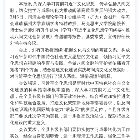
本报讯 为深入学习贯彻习近平文化思想，传承弘扬八闽文
脉，切实把学习成果转化为推动闽清高质量发展的强大动力。
3月6日，闽清县委理论学习中心组学习（扩大）会召开，学习
会邀请福州大学嘉锡学者特聘教授、马克思主义学院副院长、
博士生导师刘有升作题为《学习<习近平文化思想学习纲要> 推
动八闽文化创新发展》专题辅导报告。县委常委、宣传部部长
刘鸿主持会议。
会上，刘有升教授围绕“把握文化与文明的辩证关系、构成
习近平新时代中国特色社会主义思想的文化篇、领悟习近平文
化思想在福建的孕育与实践、争做八闽文脉的守护者传播者开
拓者”四个方面，结合福建文化建设实践与闽清文化发展实际，
对习近平文化思想进行了深入系统、通俗易懂的阐释。
会议强调，习近平文化思想是新时代中国特色社会主义文
化建设的科学指南和根本遵循，深入学习贯彻习近平文化思
想，是全县各级各部门的重要政治任务。结合福建加快推进文
化和科技融合发展、打造文化繁荣新地标等部署要求，以及闽
清建设现代化国际城市魅力“后花园”的发展定位，全县各级各
部门要以此次学习为契机，进一步提高政治站位，深刻把握文
化建设的重大意义。
会议要求，全县各级各部门要切实把学习成果转化为工作
实效，结合自身职能职责，进一步理清工作思路、强化工作举