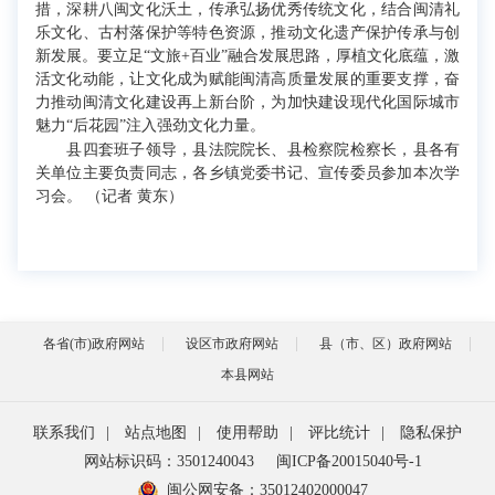
措，深耕八闽文化沃土，传承弘扬优秀传统文化，结合闽清礼
乐文化、古村落保护等特色资源，推动文化遗产保护传承与创
新发展。要立足“文旅+百业”融合发展思路，厚植文化底蕴，激
活文化动能，让文化成为赋能闽清高质量发展的重要支撑，奋
力推动闽清文化建设再上新台阶，为加快建设现代化国际城市
魅力“后花园”注入强劲文化力量。
县四套班子领导，县法院院长、县检察院检察长，县各有
关单位主要负责同志，各乡镇党委书记、宣传委员参加本次学
习会。 （记者 黄东）
各省(市)政府网站
设区市政府网站
县（市、区）政府网站
本县网站
联系我们
|
站点地图
|
使用帮助
|
评比统计
|
隐私保护
网站标识码：3501240043
闽ICP备20015040号-1
闽公网安备：
35012402000047