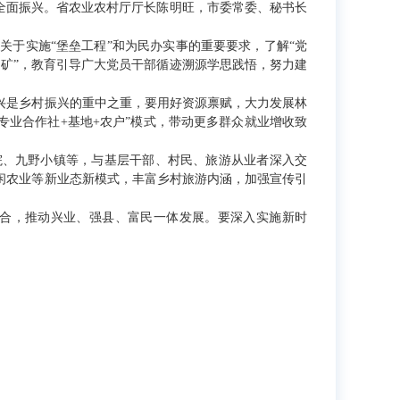
全面振兴。省农业农村厅厅长陈明旺，市委常委、秘书长
于实施“堡垒工程”和为民办实事的重要要求，了解“党
富矿”，教育引导广大党员干部循迹溯源学思践悟，努力建
是乡村振兴的重中之重，要用好资源禀赋，大力发展林
专业合作社+基地+农户”模式，带动更多群众就业增收致
、九野小镇等，与基层干部、村民、旅游从业者深入交
闲农业等新业态新模式，丰富乡村旅游内涵，加强宣传引
合，推动兴业、强县、富民一体发展。要深入实施新时