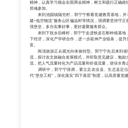
精神，认真学习领会全国两会精神，树立和践行正确政
郑彧参加。
来到池园镇隔兜村，郭宁宁察看党建教育基地，并与当
建+低空物流”服务山区偏远村等情况，强调要坚持守正
强堡垒，多办实事好事，更好凝聚服务群众。
来到下祝乡后峰村，郭宁宁走进铁皮石斛种植基地，
下经济，深化产学研合作，进一步延伸产业链条，提升质
富。
闽清旅游正从观光向体验转型。郭宁宁先后来到省璜
流，探讨农文旅融合发展模式，并听取意见建议，勉励
流，把人气流量转化为产品流量和价值流量，使绿水青
调研中，郭宁宁强调，要立足农业县、生态县定位，
代“堡垒工程”，深化落实“四下基层”制度，以高质量党