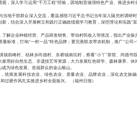
绩观，深入学习运用“千万工程”经验，因地制宜做强特色产业、推进乡村
地干部群众深入交流，重温感悟习近平总书记当年深入隔兜村调研时关
创新，结合深入开展树立和践行正确政绩观学习教育，深挖理论和实践“
了解企业种植经营、产品研发销售、带动村民收入等情况，指出产业振兴
量标准，打响“一村一品”特色品牌；要完善联农带农机制，推广“公司+
镇前峰村、桔林乡尚德村、东桥镇南坑村，察看“小丫”茶馆、尚德书院
大家用好自然生态、非遗技艺等资源，大力发展红色研学、森林康养、休
山成为绿色发展、造福群众的金山银山。
统筹发展科技农业、绿色农业、质量农业、品牌农业，深化农文旅融
建和过硬作风扎实推进乡村全面振兴。 （福州日报）