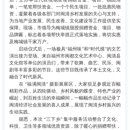
单，一笔笔帮扶资金、一个个民生项目、一批批惠民物
资，凝聚着各级各部门对闽清乡村发展的关心与支持，
为当地产业发展、民生改善、文化建设等工作提供坚实
保障。现场，市领导为梅城镇颁授捐赠资金、项目、物
品牌匾，标志着各项帮扶举措正式落地实施，将切实惠
及梅城镇千家万户。
启动仪式后，一场极具“福州味”和“时代感”的文艺
演出接力登场。来自福州市闽都文化艺术中心、闽清县
文化馆等单位的演员们，带来了歌舞、曲艺、民乐、闽
剧等丰富多彩的节目。这些节目既传承了本土文化，又
融合了时代新风。
在 “福满闽清” 摄影展展区，大家驻足参观近百幅
精彩作品，从四轮驱动、乡村风貌的蝶变、特色产业的
崛起，到百姓生活的幸福瞬间，一幅幅作品生动记录了
闽清经济社会发展的喜人成果，展现了闽清乡村振兴的
生动实践。
据悉，本次 “三下乡” 集中服务活动整合了文化、
科技、卫生等多领域优质资源，除了暖心的捐赠帮扶，