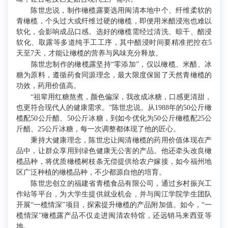
陈世忠说，制作橄榄露要选用闽清本地中个、纤维柔软的
青橄榄，个头过大或纤维过硬的橄榄，即便用米醋浸泡也难以
软化，会影响成品口感。选好的橄榄需经过清洗、晾干、醋浸
软化、取露等多道纯手工工序，其中醋浸时间要精准把控在5
天至7天，才能让橄榄的营养与风味充分释放。
陈世忠制作的橄榄露坚持“零添加”，仅以橄榄、米醋、冰
糖为原料，遵循药食同源理念，最大限度保留了天然青橄榄的
功效，药用价值高。
“祖辈用红糖熬煮，颜色偏深，我改成冰糖，口感更清甜，
也更符合现代人的健康需求。”陈世忠说。从1988年的50公斤橄
榄配50公斤醋、50公斤冰糖，到如今优化为50公斤橄榄配25公
斤醋、25公斤冰糖，每一次调整都体现了他的匠心。
秉持大健康理念，陈世忠让闽清橄榄的药用价值体现在产
品中，让群众享用到绿色健康无公害的产品。他还牵头改良橄
榄品种，将优质橄榄树枝条无偿提供给农户嫁接，如今福州地
区广泛种植的橄榄品种，不少都源自他的培育。
陈世忠创立的福建省青榄食品有限公司，通过乡村振兴工
作站等平台，为大学生提供就业机会，并与闽江学院学生团队
开展“一榄情深”项目，探索提升橄榄的产品附加值。如今，“一
榄情深”橄榄露产品不仅走进闽清农特馆，还远销马来西亚等
地。