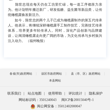
陈世忠现在每天仍在工坊里忙碌，每一道工序都亲力亲
为。他计划明年搬迁新厂，研发低糖、益生菌等新品类，让传
统橄榄露焕发新活力。
如今，陈世忠的两个儿子已成为橄榄露制作的第五代传承
人。他表示，将继续深耕橄榄露手工制作技艺，完善技艺传承
体系，培养更多年轻传承人。同时，深化产品创新与品牌建
设，让闽清橄榄露走向更广阔的市场，为文化传承与乡村振兴
注入动力。 （福州晚报）
各省(市)政府网站
设区市政府网站
县（市、区）政府网站
本县网站
联系我们
|
站点地图
|
使用帮助
|
评比统计
|
隐私保护
网站标识码：3501240043
闽ICP备20015040号-1
闽公网安备：
35012402000047