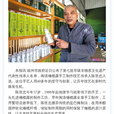
本报讯 福州市政府近日公布了第七批市级非物质文化遗产
代表性传承人名单，闽清橄榄露手工制作技艺传承人陈世忠入
选。这位手艺人用40多年的坚守与创新，让百年技艺在新时代
焕发生机。
陈世忠今年57岁，1988年起他便学习祖辈传下的手艺，一
头扎进橄榄露的制作工坊。早年闽清橄榄露全靠手工制作，工
序繁琐且效率低下。陈世忠摒弃传统的盐巴腌制法，改用米醋
搅拌软化橄榄纤维，缩短制作周期的同时保留了橄榄的原汁原
味，让古老技艺更贴合现代生产需求。