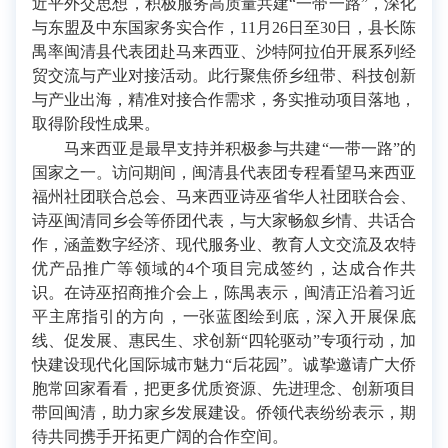
近平外交思想，积极服务高质量共建“一带一路”，深化
与东盟及中东国家务实合作，11月26日至30日，县长陈
禺率闽清县代表团赴马来西亚、沙特阿拉伯开展系列经
贸交流与产业对接活动。此行聚焦侨乡纽带、科技创新
与产业出海，精准对接合作需求，务实推动项目落地，
取得阶段性成果。
马来西亚是最早支持并积极参与共建“一带一路”的
国家之一。访问期间，闽清县代表团专程看望马来西亚
福州社团联合总会、马来西亚诗巫省华人社团联合会、
诗巫闽清同乡会等侨团代表，与大家畅叙乡情、共话合
作，涵盖数字经济、现代服务业、教育人文交流及农特
优产品推广等领域的4个项目完成签约，达成合作共
识。在诗巫招商推介会上，陈禺表示，闽清正沿着习近
平主席指引的方向，一张蓝图绘到底，深入开展保底
线、促发展、惠民生、求创新“四轮驱动”专项行动，加
快建设现代化国际城市魅力“后花园”。诚挚邀请广大侨
胞常回家看看，把更多优质资源、先进理念、创新项目
带回闽清，助力家乡发展建设。侨领代表纷纷表示，期
待共同携手开拓更广阔的合作空间。