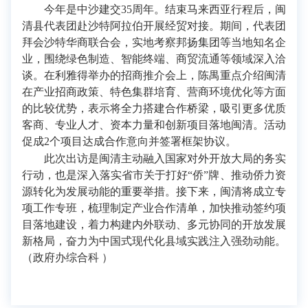
今年是中沙建交35周年。结束马来西亚行程后，闽
清县代表团赴沙特阿拉伯开展经贸对接。期间，代表团
拜会沙特华商联合会，实地考察邦扬集团等当地知名企
业，围绕绿色制造、智能终端、商贸流通等领域深入洽
谈。在利雅得举办的招商推介会上，陈禺重点介绍闽清
在产业招商政策、特色集群培育、营商环境优化等方面
的比较优势，表示将全力搭建合作桥梁，吸引更多优质
客商、专业人才、资本力量和创新项目落地闽清。活动
促成2个项目达成合作意向并签署框架协议。
此次出访是闽清主动融入国家对外开放大局的务实
行动，也是深入落实省市关于打好“侨”牌、推动侨力资
源转化为发展动能的重要举措。接下来，闽清将成立专
项工作专班，梳理制定产业合作清单，加快推动签约项
目落地建设，着力构建内外联动、多元协同的开放发展
新格局，奋力为中国式现代化县域实践注入强劲动能。
（政府办综合科 ）