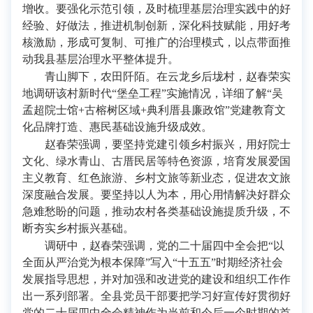
增收。要强化示范引领，及时梳理基层治理实践中的好
经验、好做法，推进机制创新，深化科技赋能，用好考
核激励，形成可复制、可推广的治理模式，以点带面推
动我县基层治理水平整体提升。
青山脚下，农田阡陌。在云龙乡后垅村，赵春荣实
地调研该村新时代“堡垒工程”实施情况，详细了解“吴
孟超院士馆+古榕树区域+典利厝县廉政馆”党建教育文
化品牌打造、惠民基础设施升级成效。
赵春荣强调，要坚持党建引领乡村振兴，用好院士
文化、绿水青山、古厝民居等特色资源，培育发展爱国
主义教育、红色旅游、乡村文旅等新业态，促进农文旅
深度融合发展。要坚持以人为本，用心用情解决好群众
急难愁盼的问题，推动农村各类基础设施提质升级，不
断夯实乡村振兴基础。
调研中，赵春荣强调，党的二十届四中全会把“以
全面从严治党为根本保障”写入“十五五”时期经济社会
发展指导思想，并对加强和改进党的建设和组织工作作
出一系列部署。全县党员干部要把学习好宣传好贯彻好
党的二十届四中全会精神作为当前和今后一个时期的首