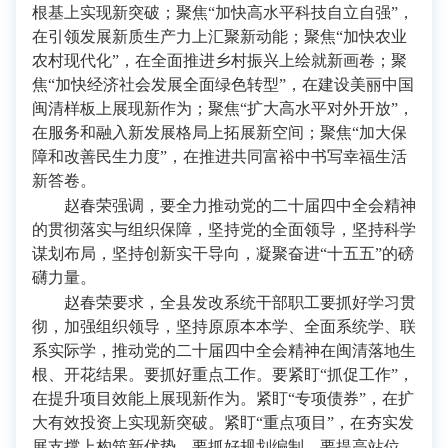
根基上实现新突破；聚焦“加快高水平科技自立自强”，
在引领发展新质生产力上汇聚新动能；聚焦“加快农业
农村现代化”，在全面推进乡村振兴上绘就新画卷；聚
焦“加快经济社会发展全面绿色转型”，在建设美丽中国
闽清样板上展现新作为；聚焦“扩大高水平对外开放”，
在服务和融入新发展格局上拓展新空间；聚焦“加大保
障和改善民生力度”，在推进共同富裕中书写幸福生活
新答卷。
赵春荣强调，要全力推动党的二十届四中全会精神
的贯彻落实与组织保障，坚持党的全面领导，坚持科学
谋划布局，坚持创新实干导向，凝聚奋进“十五五”的磅
礴力量。
赵春荣要求，全县发改系统干部职工要抓好学习贯
彻，加强组织领导，坚持原原本本学、全面系统学、联
系实际学，推动党的二十届四中全会精神在闽清落地生
根、开花结果。要抓好重点工作。要紧盯“抓促工作”，
在提升项目效能上展现新作为。紧盯“专项债券”，在扩
大有效投资上实现新突破。紧盯“重点项目”，在夯实发
展支撑上构筑新优势。要抓好规划编制。要提高站位、