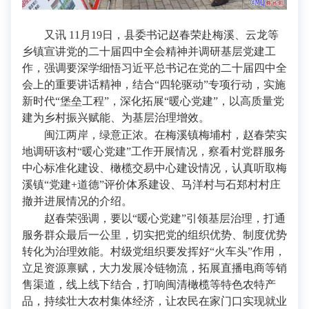
又讯 11月19日，县委书记赵春荣赴梅溪、云龙等
乡镇宣讲党的二十届四中全会精神并调研基层党建工
作，强调要深学细悟习近平总书记在党的二十届四中全
会上的重要讲话精神，结合“四轮驱动”专项行动，实施
新时代“堡垒工程”，深化拓展“暖心党建”，以高质量党
建为乡村振兴赋能、为基层治理增效。
闽江两岸，绿意正浓。在梅溪镇梅埔村，赵春荣实
地调研该村“暖心党建”工作开展情况，察看村党群服务
中心标准化建设、橄榄交易中心建设情况，认真听取梅
溪镇“党建+道德”评价体系建设、马洋村与石郑村村庄
撤并进展情况的介绍。
赵春荣强调，要以“暖心党建”引领基层治理，打通
服务群众最后一公里，切实把党的组织优势、制度优势
转化为治理效能。村级党组织要发挥好“火车头”作用，
立足资源禀赋，大力发展冷链物流，拓展直播电商等销
售渠道，线上线下结合，打响闽清橄榄等特色农特产
品，持续壮大农村集体经济，让农民在家门口实现就业