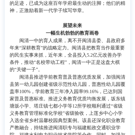
的足迹，已成为这座百年学府最生动的注脚；他们的精
神，正激励着新一代学子续写华章。
展望未来
一幅生机勃勃的教育画卷
闽清一中的育人成果，离不开闽清县委、县政府多
年来“深耕教育”的战略定力。闽清县把教育当作最重要
的民生实事来抓，近年来，全县投入5.2亿元改善办学
条件，推动“名校带动工程”，闽清一中正是这盘大棋
的“关键一子”。
闽清县推进学前教育普及普惠优质发展，加强闽清
县第一幼儿园创建省级示范性幼儿园，普惠性幼儿园覆
盖率100%，学前教育三年净入园率99.16%，已达到国
家普及普惠标准。推进义务教育优质均衡发展，坂东镇
塘坂小学、塔庄镇七都小学等12所学校顺利通过“省级
义务教育管理标准化学校”省级验收，上莲乡中心小学
入选全省乡村温馨校园典型案例。该县还深化职业教育
产教融合，持续推进闽清职专与福建船政交通职业学
院、福建水利电力职业技术学院等合作。同时，加强与