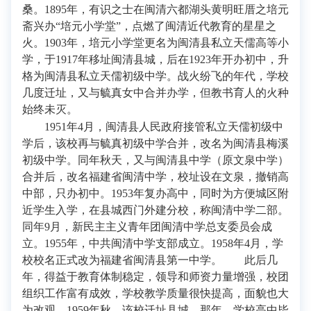
桑。1895年，有识之士在闽清六都湖头黄明旺厝之培元
斋兴办“培元小学堂”，点燃了闽清近代教育的星星之
火。1903年，培元小学堂更名为闽清县私立天儒高等小
学，于1917年移址闽清县城，后在1923年开办初中，升
格为闽清县私立天儒初级中学。战火纷飞的年代，学校
几度迁址，又与毓真女中合并办学，但教书育人的火种
始终未灭。
1951年4月，闽清县人民政府接管私立天儒初级中
学后，该校再与毓真初级中学合并，改名为闽清县梅溪
初级中学。同年秋天，又与闽清县中学（原文泉中学）
合并后，改名福建省闽清中学，校址设在文泉，撤销高
中部，只办初中。1953年复办高中，同时为方便城区附
近学生入学，在县城西门外建分校，称闽清中学二部。
同年9月，新民主主义青年团闽清中学总支委员会成
立。1955年，中共闽清中学支部成立。1958年4月，学
校校名正式改为福建省闽清县第一中学。 此后几
年，得益于教育体制稳定，领导和师资力量增强，校团
组织工作富有成效，学校教学质量很快提高，面貌也大
为改观。1959年秋，该校迁址县城。那年，学校高中毕