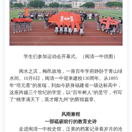
学生们参加运动会开幕式。（闽清一中供图）
闽水之滨，梅邑故地，一座百年学府静卧于青山绿
水间。10月6日，闽清一中迎来建校130周年。从1895
年“培元斋”的发端，到如今跻身福建省一级达标高中，
这座跨越三个世纪的学堂，以“百年树人”的坚守，书写
了“桃李满天下，英才耀九州”的辉煌篇章。
风雨兼程
一部砥砺前行的教育史诗
走进闽清一中校史馆，泛黄的档案记录着岁月的沧