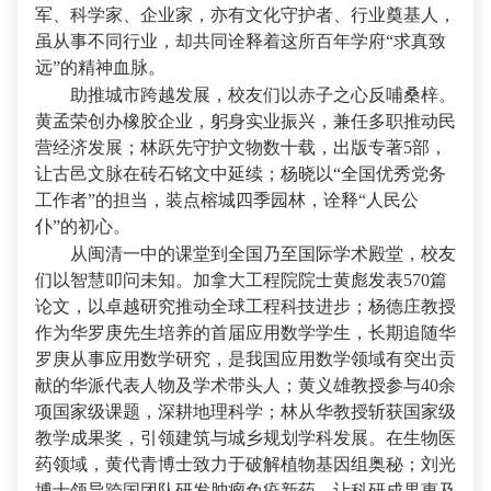
军、科学家、企业家，亦有文化守护者、行业奠基人，
虽从事不同行业，却共同诠释着这所百年学府“求真致
远”的精神血脉。
助推城市跨越发展，校友们以赤子之心反哺桑梓。
黄孟荣创办橡胶企业，躬身实业振兴，兼任多职推动民
营经济发展；林跃先守护文物数十载，出版专著5部，
让古邑文脉在砖石铭文中延续；杨晓以“全国优秀党务
工作者”的担当，装点榕城四季园林，诠释“人民公
仆”的初心。
从闽清一中的课堂到全国乃至国际学术殿堂，校友
们以智慧叩问未知。加拿大工程院院士黄彪发表570篇
论文，以卓越研究推动全球工程科技进步；杨德庄教授
作为华罗庚先生培养的首届应用数学学生，长期追随华
罗庚从事应用数学研究，是我国应用数学领域有突出贡
献的华派代表人物及学术带头人；黄义雄教授参与40余
项国家级课题，深耕地理科学；林从华教授斩获国家级
教学成果奖，引领建筑与城乡规划学科发展。在生物医
药领域，黄代青博士致力于破解植物基因组奥秘；刘光
博士领导跨国团队研发肿瘤免疫新药，让科研成果惠及