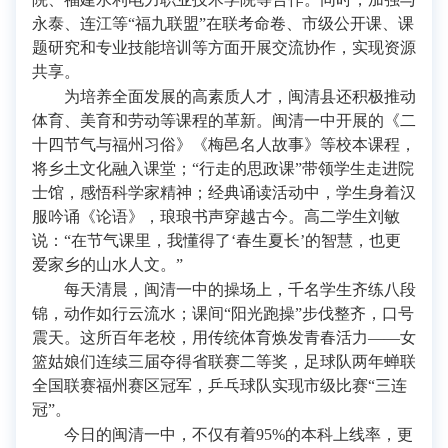
永泰、连江等“福九联盟”在联考命卷、市级公开课、课
题研究和专业技能培训等方面开展交流协作，实现资源
共享。
为培养全面发展的高素质人才，闽清县还积极推动
体育、美育和劳动等课程的革新。闽清一中开展的《二
十四节气与福州习俗》《梅邑名人故事》等校本课程，
将乡土文化融入课堂；“行走的思政课”带领学生走进院
士馆，感悟科学家精神；经典诵读活动中，学生身着汉
服吟诵《论语》，琅琅书声穿越古今。高二学生刘敏
说：“在节气课里，我懂得了‘春生夏长’的智慧，也更
爱家乡的山水人文。”
每天清晨，闽清一中的操场上，千名学生齐练八段
锦，动作如行云流水；课间“阳光跑操”步伐整齐，口号
震天。这所百年老校，用传统体育焕发青春活力——女
篮姑娘们连续三届夺得省联赛二等奖，足球队两年蝉联
全国联赛福州赛区冠军，乒乓球队实现市级比赛“三连
冠”。
今日的闽清一中，不仅有着95%的本科上线率，更