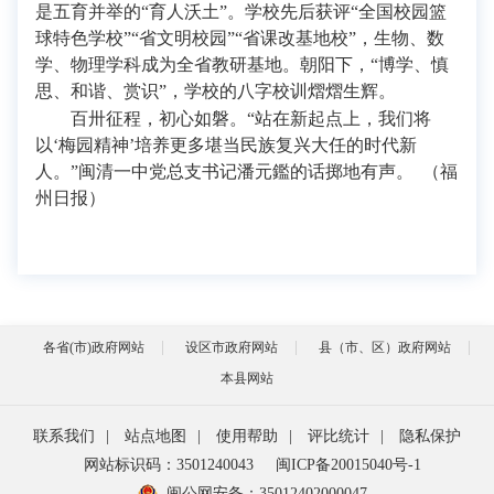
是五育并举的“育人沃土”。学校先后获评“全国校园篮
球特色学校”“省文明校园”“省课改基地校”，生物、数
学、物理学科成为全省教研基地。朝阳下，“博学、慎
思、和谐、赏识”，学校的八字校训熠熠生辉。
百卅征程，初心如磐。“站在新起点上，我们将
以‘梅园精神’培养更多堪当民族复兴大任的时代新
人。”闽清一中党总支书记潘元鑑的话掷地有声。 （福
州日报）
各省(市)政府网站
设区市政府网站
县（市、区）政府网站
本县网站
联系我们
|
站点地图
|
使用帮助
|
评比统计
|
隐私保护
网站标识码：3501240043
闽ICP备20015040号-1
闽公网安备：
35012402000047