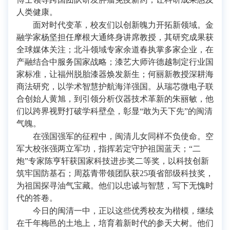
人类健康。
面对时代变革，校友们以创新魄力开拓新领域。金
融学家杨坚担任摩根大通终身讲席教授，其研究成果获
全球媒体关注；北斗领域专家余道春执掌多家企业，在
产融结合中服务国家战略；漆艺大师许德越制定行业国
家标准，让福州脱胎漆器焕发新生；何丽新教授深耕海
商法研究，以学术智慧护航海洋强国。从瑞芯微电子联
合创始人黄旭，到引领分析仪器技术革新的朱丽敏，他
们以跨界视野打破学科壁垒，彰显“敢为天下先”的闽清
气魄。
在强国强军的征程中，闽清儿女同样不负使命。空
军大校张强两立军功，指挥若定守护祖国蓝天；“二
炮”专家陈亨轩获国家科技进步奖二等奖，以科技创新
筑牢国防基石；周荔青带领团队获25项省部级科技奖，
为祖国探寻油气宝藏。他们以忠诚与智慧，写下无愧时
代的答卷。
今日的闽清一中，正以这些优秀校友为楷模，继续
在千年梅邑的土地上，培育着新时代的参天大树。他们