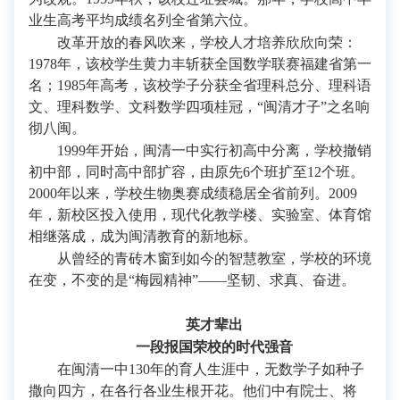
业生高考平均成绩名列全省第六位。
改革开放的春风吹来，学校人才培养欣欣向荣：
1978年，该校学生黄力丰斩获全国数学联赛福建省第一
名；1985年高考，该校学子分获全省理科总分、理科语
文、理科数学、文科数学四项桂冠，“闽清才子”之名响
彻八闽。
1999年开始，闽清一中实行初高中分离，学校撤销
初中部，同时高中部扩容，由原先6个班扩至12个班。
2000年以来，学校生物奥赛成绩稳居全省前列。2009
年，新校区投入使用，现代化教学楼、实验室、体育馆
相继落成，成为闽清教育的新地标。
从曾经的青砖木窗到如今的智慧教室，学校的环境
在变，不变的是“梅园精神”——坚韧、求真、奋进。
英才辈出
一段报国荣校的时代强音
在闽清一中130年的育人生涯中，无数学子如种子
撒向四方，在各行各业生根开花。他们中有院士、将