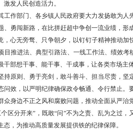
、激发人民创造活力。
其工作部门、各乡镇人民政府要大力发扬敢为人
题、勇闯新路，在比拼赶超中争创一流业绩，形
传统，心无旁骛、只争朝夕，以钉钉子精神推动加快
项目推进法、典型引路法、一线工作法、绩效考核
级干部想干事、能干事、干成事，让各类市场主
坚持原则、勇于亮剑，敢斗善斗、担当尽责，坚
态问效，以严明纪律确保政令畅通、令行禁止。
群众身边不正之风和腐败问题，推动全面从严治
三个区分开来”，既敢“问”不为之责、乱为之过，
生态，为推动高质量发展提供铁的纪律保障。