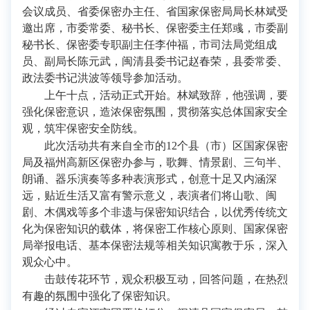
会议成员、省委保密办主任、省国家保密局局长林斌受
邀出席，市委常委、秘书长、保密委主任郑彧，市委副
秘书长、保密委专职副主任李仲福，市司法局党组成
员、副局长陈元武，闽清县委书记赵春荣，县委常委、
政法委书记洪波等领导参加活动。
上午十点，活动正式开始。林斌致辞，他强调，要
强化保密意识，造浓保密氛围，贯彻落实总体国家安全
观，筑牢保密安全防线。
此次活动共有来自全市的12个县（市）区国家保密
局及福州高新区保密办参与，歌舞、情景剧、三句半、
朗诵、器乐演奏等多种表演形式，创意十足又内涵深
远，贴近生活又富有警示意义，表演者们将山歌、闽
剧、木偶戏等多个非遗与保密知识结合，以优秀传统文
化为保密知识的载体，将保密工作核心原则、国家保密
局举报电话、基本保密法规等相关知识寓教于乐，深入
观众心中。
击鼓传花环节，观众积极互动，回答问题，在热烈
有趣的氛围中强化了保密知识。