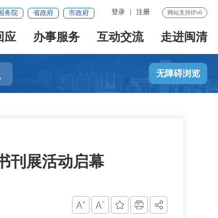
登录
|
注册
国务院
省政府
市政府
网站支持IPv6
回应
办事服务
互动交流
走进闽清

无障碍浏览
暨书刊展活动启幕