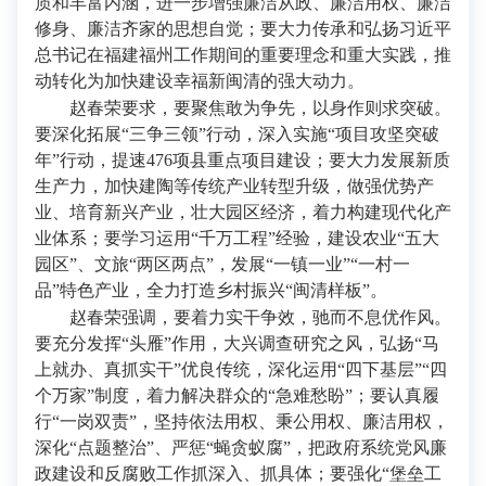
质和丰富内涵，进一步增强廉洁从政、廉洁用权、廉洁
修身、廉洁齐家的思想自觉；要大力传承和弘扬习近平
总书记在福建福州工作期间的重要理念和重大实践，推
动转化为加快建设幸福新闽清的强大动力。
赵春荣要求，要聚焦敢为争先，以身作则求突破。
要深化拓展“三争三领”行动，深入实施“项目攻坚突破
年”行动，提速476项县重点项目建设；要大力发展新质
生产力，加快建陶等传统产业转型升级，做强优势产
业、培育新兴产业，壮大园区经济，着力构建现代化产
业体系；要学习运用“千万工程”经验，建设农业“五大
园区”、文旅“两区两点”，发展“一镇一业”“一村一
品”特色产业，全力打造乡村振兴“闽清样板”。
赵春荣强调，要着力实干争效，驰而不息优作风。
要充分发挥“头雁”作用，大兴调查研究之风，弘扬“马
上就办、真抓实干”优良传统，深化运用“四下基层”“四
个万家”制度，着力解决群众的“急难愁盼”；要认真履
行“一岗双责”，坚持依法用权、秉公用权、廉洁用权，
深化“点题整治”、严惩“蝇贪蚁腐”，把政府系统党风廉
政建设和反腐败工作抓深入、抓具体；要强化“堡垒工