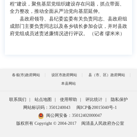
程”建设，聚焦基层党组织建设存在问题，抓点带面、
全力整改，推动全面从严治党向基层延伸。
县政府领导、县纪委监委有关负责同志、县政府组
成部门主要负责同志以及各乡镇长参加会议，并对县政
府党组成员述责述廉情况进行评议。 （记者 缪米米）
各省(市)政府网站
设区市政府网站
县（市、区）政府网站
本县网站
联系我们
|
站点地图
|
使用帮助
|
评比统计
|
隐私保护
网站标识码：3501240043
闽ICP备20015040号-1
闽公网安备：
35012402000047
版权所有 Copyright © 2004-2017
闽清县人民政府办公室