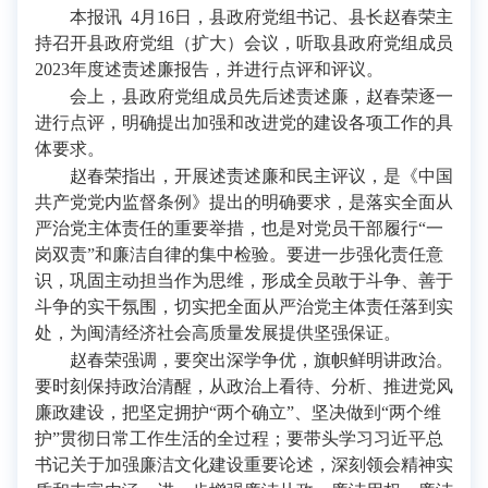
本报讯 4月16日，县政府党组书记、县长赵春荣主
持召开县政府党组（扩大）会议，听取县政府党组成员
2023年度述责述廉报告，并进行点评和评议。
会上，县政府党组成员先后述责述廉，赵春荣逐一
进行点评，明确提出加强和改进党的建设各项工作的具
体要求。
赵春荣指出，开展述责述廉和民主评议，是《中国
共产党党内监督条例》提出的明确要求，是落实全面从
严治党主体责任的重要举措，也是对党员干部履行“一
岗双责”和廉洁自律的集中检验。要进一步强化责任意
识，巩固主动担当作为思维，形成全员敢于斗争、善于
斗争的实干氛围，切实把全面从严治党主体责任落到实
处，为闽清经济社会高质量发展提供坚强保证。
赵春荣强调，要突出深学争优，旗帜鲜明讲政治。
要时刻保持政治清醒，从政治上看待、分析、推进党风
廉政建设，把坚定拥护“两个确立”、坚决做到“两个维
护”贯彻日常工作生活的全过程；要带头学习习近平总
书记关于加强廉洁文化建设重要论述，深刻领会精神实