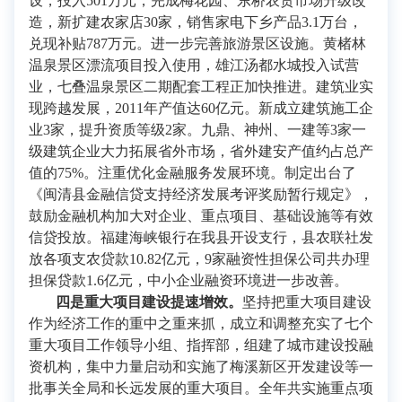
设，投入501万元，完成梅花园、东桥农贸市场升级改
造，新扩建农家店30家，销售家电下乡产品3.1万台，
兑现补贴787万元。进一步完善旅游景区设施。黄楮林
温泉景区漂流项目投入使用，雄江汤都水城投入试营
业，七叠温泉景区二期配套工程正加快推进。建筑业实
现跨越发展，2011年产值达60亿元。新成立建筑施工企
业3家，提升资质等级2家。九鼎、神州、一建等3家一
级建筑企业大力拓展省外市场，省外建安产值约占总产
值的75%。注重优化金融服务发展环境。制定出台了
《闽清县金融信贷支持经济发展考评奖励暂行规定》，
鼓励金融机构加大对企业、重点项目、基础设施等有效
信贷投放。福建海峡银行在我县开设支行，县农联社发
放各项支农贷款10.82亿元，9家融资性担保公司共办理
担保贷款1.6亿元，中小企业融资环境进一步改善。
四是重大项目建设提速增效。
坚持把重大项目建设
作为经济工作的重中之重来抓，成立和调整充实了七个
重大项目工作领导小组、指挥部，组建了城市建设投融
资机构，集中力量启动和实施了梅溪新区开发建设等一
批事关全局和长远发展的重大项目。全年共实施重点项