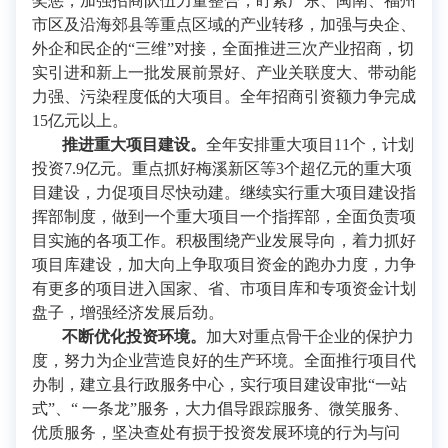
奖惩，加强招商队伍力量整合，盯紧广东、闽南、福州
市区及沿海郊县等重点区域的产业转移，加强与央企、
外企和民企的“三维”对接，全面推进三次产业招商，切
实引进和新上一批发展前景好、产业关联度大、带动能
力强、污染程度低的大项目。全年招商引资额力争完成
15亿元以上。
推进重大项目建设。
全年安排重大项目11个，计划
投资7.9亿元。重点抓好梅溪新区等3个超亿元的重大项
目建设，力促项目尽快动建。继续实行重大项目建设指
挥部制度，做到一个重大项目一个指挥部，全面负责项
目实施的各项工作。积极围绕产业发展导向，着力抓好
项目库建设，加大向上争取项目资金的跑办力度，力争
有更多的项目进入国家、省、市项目库和专项资金计划
盘子，增强经济发展后劲。
不断优化投资环境。
加大对重点骨干企业的保护力
度，努力为企业营造良好的生产环境。全面推行项目代
办制，建立县行政服务中心，实行项目建设审批“一站
式”、“ 一条龙”服务，大力倡导跟踪服务、微笑服务、
优质服务，坚决查处有损于投资发展环境的行为与问