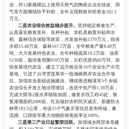
业，对12家规模以上使用天然气的陶瓷企业在技改、用
气等方面继续给予补助，全年兑现财政补助资金182.3
万元。
二是农业综合效益稳步提升。
坚持稳定粮食生产。
认真落实粮食直补、良种补贴、农机具购置补贴和水
稻、森林综合保险等政策，共发放补贴1370万元，投保
水稻15.48万亩、森林167.5万亩，全年粮食产量8.49万
吨。大力发展特色农业。全年种植蔬菜19.2万亩、油茶
5230亩，栽培食用菌9595万袋，出栏优质鸡60万羽。加
快发展现代农业，建立了远方牧业等10个农业生产示范
基地，引进了台湾雪莲果等一批海峡两岸农业合作项
目。加强农业基础设施建设。继续推进梅溪等3个乡镇
农业综合开发土地治理项目，改造中低产田1.39万亩，
完成大限等2座水库除险加固，修复水毁工程45处，恢
复灌溉面积2000亩。扎实做好农村防灾减灾。新建防火
林带183.5公里，布设15个气象灾害信息发布终端，禽
流感、口蹄疫等重大动物疫病免疫率达100%。
三是第三产业日益繁荣活跃。
加强城乡商贸体系建