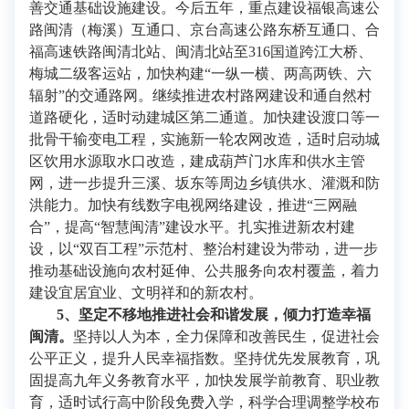
善交通基础设施建设。今后五年，重点建设福银高速公
路闽清（梅溪）互通口、京台高速公路东桥互通口、合
福高速铁路闽清北站、闽清北站至316国道跨江大桥、
梅城二级客运站，加快构建“一纵一横、两高两铁、六
辐射”的交通路网。继续推进农村路网建设和通自然村
道路硬化，适时动建城区第二通道。加快建设渡口等一
批骨干输变电工程，实施新一轮农网改造，适时启动城
区饮用水源取水口改造，建成葫芦门水库和供水主管
网，进一步提升三溪、坂东等周边乡镇供水、灌溉和防
洪能力。加快有线数字电视网络建设，推进“三网融
合”，提高“智慧闽清”建设水平。扎实推进新农村建
设，以“双百工程”示范村、整治村建设为带动，进一步
推动基础设施向农村延伸、公共服务向农村覆盖，着力
建设宜居宜业、文明祥和的新农村。
5
、坚定不移地推进社会和谐发展，倾力打造幸福
闽清。
坚持以人为本，全力保障和改善民生，促进社会
公平正义，提升人民幸福指数。坚持优先发展教育，巩
固提高九年义务教育水平，加快发展学前教育、职业教
育，适时试行高中阶段免费入学，科学合理调整学校布