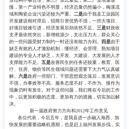
业结构不够合理，第三产业比重低，第二产业增速缓
慢，第一产业特色不明显，经济总量仍然偏小，梅溪流
域和陶瓷企业污染还较为严重。
二是
由于我县工业园区
开发建设相对滞后，招商引资优势不强，一些大项目、
好项目较难引进，经济发展后劲依然不足。
三是
财政收
支矛盾依然突出，新增税源少，支出压力大，群众关心
的一些问题受财力制约一时还没有能力办到。
四是
由于
缺乏有效的人才激励机制，懂经济、会管理、熟知项目
建设的专业人才缺乏，大开发、大建设、大发展的人才
支撑能力不足。
五是
改善民生的任务还较重，教育、医
疗、住房、物价等民生领域问题还需要下大力气认真破
解。
六是
政府一些部门、干部思想观念落后，发展意识
不强，办事效率不高、服务态度不好，不作为、慢作为
现象仍时有发生。对于这些问题，我们将在今后的工作
中，以更加积极的态度、更加有力的措施，切实加以解
决。
新一届政府努力方向和2012年工作意见
各位代表，今后五年，是我县进一步融入海西、加
快发展的重要战略机遇期，也是赶上福州发展步伐，实