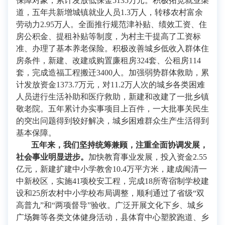
保障对象，累计发放低保金5135万元。积极拓宽就业渠
道，五年共新增城镇就业人员1.3万人，转移农村富余
劳动力2.95万人。全面推行规范津补贴、绩效工资、住
房公积金、提租补贴等制度，为村主干提高了工资标
准、办理了基本养老保险。积极改善城乡低收入群体住
房条件，新建、改建或购置廉租房324套、公租房114
套，完成造福工程搬迁3400人。加强弱势群体救助，累
计发放资金1373.7万元，对11.2万人次的城乡各类困难
人员进行生活补助和医疗救助，新建和改建了一批乡镇
敬老院。五年累计办实事项目上百件，一大批事关民生
的突出问题得到较好解决，城乡困难群众生产生活得到
基本保障。
五年来，我们坚持统筹兼顾，注重全面协调发展，
社会事业明显进步。
加快教育事业发展，投入资金2.55
亿元，新建扩建中小学教舍10.4万平方米，建成闽清一
中新校区，实施41项校安工程，完成18所寄宿制学校建
设和25所农村中小学校布局调整，顺利通过了省级“双
高普九”和“两项督导”验收。广泛开展文化下乡、城乡
广场舞等各类文体健身活动，县体育中心塑胶跑道、乡