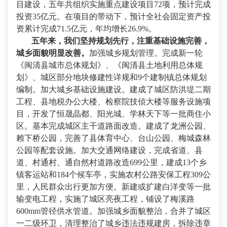
目建设，五年共组织实施重点建设项目72项，预计完成
投资35亿元。在项目的带动下，预计全社会固定资产投
资累计完成71.5亿元，年均增长26.9%。
五年来，我们坚持规划先行，注重基础设施完善，
城乡面貌明显改善。
加强城乡规划管理。完成新一轮
《闽清县城市总体规划》、《闽清县土地利用总体规
划》、城区部分地块修建性详规和9个建制镇总体规划
编制。加大城乡基础设施建设。建成了城区防洪堤二期
工程、县地税办公大楼、检察院技侦大楼等服务设施项
目，开发了恒晟晶都、阳光城、学林天下等一批商住小
区。基本完成城区主干道路面改造。建成了龙洲公园、
赖下桥公园，完善了县体育中心、台山公园、梅城森林
公园等配套设施。加大交通网络建设，完成省道、县
道、村通村、通自然村道路改造699公里，建成13个乡
镇客运站和184个候车亭，实施农村公路安保工程309公
里，人民群众出行更加方便。新建或扩建白洋变等一批
输变电工程，实施了城区亮夜工程，铺设了梅溪路
600mm管径供水管道。加强城乡面貌整治，合并了城区
一二级环卫，清理整治了城乡违法违规建房，拆除违章