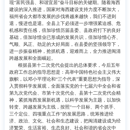
现“富民强县、和谐宜居”奋斗目标的关键期。随着海西
建设的深入推进，国家对海西建设支持力度不断加大，
福州省会大都市发展的步伐将越来越快，我们不进则
退，慢进也是退。全县上下必须进一步增强紧迫感、危
机感和责任感，倍加珍惜历届县委、县政府打下的良好
基础，倍加珍惜业已形成的发展共识，倍加珍惜心齐、
气顺、风正、劲足的大好局面，在县委的坚强领导下，
进一步振奋精神，抢抓机遇，迎难而上，全力推进闽清
跨越发展和全面崛起。
根据县第十二次党代会提出的总体要求，今后五年
政府工作总的指导思想是：高举中国特色社会主义伟大
旗帜，以邓小平理论和“三个代表”重要思想为指导，深
入贯彻科学发展观，全面落实党的十七届六中全会和省
第九次党代会、市第十次党代会、县第十二次党代会精
神，紧抓海西发展新机遇，以科学发展为主题，以加快
转变、跨越发展为主线，按照“一个目标、两个抓手、
三个定位、四项重点工作”的发展思路，统筹推进经
济、政治、文化、社会和生态建设，把闽清建设成为经
济繁荣、生活富裕、生态良好、社会和谐的省会次中