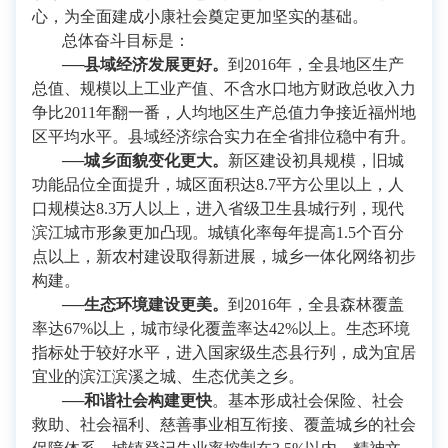
心，为全面建成小康社会奠定更加坚实的基础。
总体奋斗目标是：
──县域经济发展更好。
到2016年，全县地区生产
总值、规模以上工业产值、不含水口地方财政总收入力
争比2011年翻一番，人均地区生产总值力争接近福州地
区平均水平。县域经济综合实力在全省排位稳中有升。
──城乡面貌变化更大。
新区建设初具规模，旧城
功能品位全面提升，城区面积达8.7平方公里以上，人
口规模达8.3万人以上，进入省级卫生县城行列，现代
滨江城市形象更加凸现。城镇化率每年提高1.5个百分
点以上，新农村建设取得新进展，城乡一体化网络初步
构建。
──生态环境建设更美。
到2016年，全县森林覆盖
率达67%以上，城市绿化覆盖率达42%以上。生态环境
指标处于较好水平，进入国家级生态县行列，成为宜居
宜业的滨江滨溪之城、生态优美之乡。
──和谐社会构建更快
。基本形成社会保险、社会
救助、社会福利、慈善事业相互衔接、覆盖城乡的社会