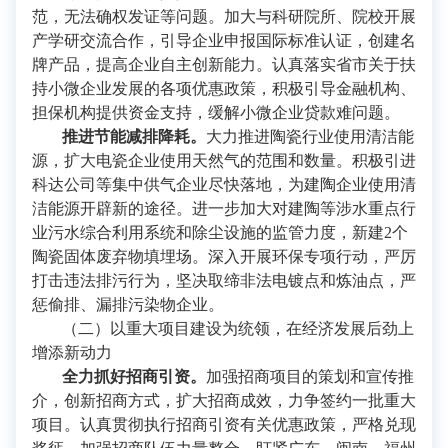
范，无法确权发证等问题。加大与科研院所、院校开展
产学研交流合作，引导企业申报国际标准认证，创建名
牌产品，提高企业自主创新能力。认真落实省市关于扶
持小微企业发展的各项优惠政策，积极引导金融机构、
担保机构提供资金支持，缓解小微企业贷款难问题。
推进节能减排降耗。
大力推进陶瓷行业使用清洁能
源，扩大电瓷企业使用天然气的范围和数量。积极引进
科达公司等集中供气企业尽快落地，为建陶企业使用清
洁能源开辟新的途径。进一步加大对建陶等涉水重点行
业污水综合利用系统和除尘设施的监管力度，新建2个
陶瓷固体废弃物填埋场。深入开展环保专项行动，严厉
打击违法排污行为，坚决取缔非法电镀点和炼油点，严
惩偷排、漏排污染物企业。
（二）以重大项目建设为统领，在经济发展后劲上
增添新动力
全力抓好招商引资。
加强招商项目的策划和宣传推
介，创新招商方式，扩大招商成效，力争签约一批重大
项目。认真贯彻执行招商引资有关优惠政策，严格兑现