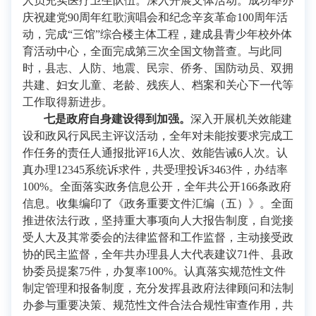
人员充实医疗卫生队伍。深入开展文体活动。成功举办
庆祝建党90周年红歌演唱会和纪念辛亥革命100周年活
动，完成“三馆”综合楼主体工程，建成县青少年校外体
育活动中心，全面完成第三次全国文物普查。与此同
时，县志、人防、地震、民宗、侨务、国防动员、双拥
共建、妇女儿童、老龄、残疾人、档案和关心下一代等
工作取得新进步。
七是政府自身建设得到加强。
深入开展机关效能建
设和政风行风民主评议活动，全年对未能按要求完成工
作任务的责任人通报批评16人次、效能告诫6人次。认
真办理12345系统诉求件，共受理投诉3463件，办结率
100%。全面落实政务信息公开，全年共公开166条政府
信息。收集编印了《政务重要文件汇编（五）》。全面
推进依法行政，坚持重大事项向人大报告制度，自觉接
受人大及其常委会的法律监督和工作监督，主动接受政
协的民主监督，全年共办理县人大代表建议71件、县政
协委员提案75件，办复率100%。认真落实规范性文件
制定管理和报备制度，充分发挥县政府法律顾问和法制
办参与重要决策、规范性文件合法合规性审查作用，共