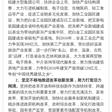
组建大型集团公司，扶持企业上市。加快产业结构调
整，大力引进机械制造、电子信息、生物医药、轻工食
品等产业，促进工业朝多元化发展。加快工业园区建
设，努力把白金工业园区建成百亿工业新城、把宝新电
瓷园建成全省特色电瓷产业基地、把东桥产业新城建成
以表业为带动的新兴产业集中区、把白金工业园区坂东
园建成全省箱包产业基地。到2016年，全县工业总产值
力争实现300亿元。加快第三产业发展。突出抓好温泉
旅游产业发展，进一步打响“名山、碧水、温泉、古民
居”品牌，打造省会生态休闲旅游县。大力发展商贸物
流、电子商务、中介咨询等现代服务业，努力推动建筑
房地产业发展，力争到2016年建安产值突破120亿元，
争创“中国优秀建筑之乡”。
2
、坚定不移地推进改革创新发展，努力打造活力
闽清。
坚持把改革开放和科技创新作为加快转变、跨越
发展的强大动力和重要支撑，努力打造充满活力、富有
效率、更加开放的闽清。加快社会服务创新机制建设，
稳步推进政府机构改革、农村综合改革，深化行政项目
审批、国有资产监管、资源要素市场配置等机制改革。