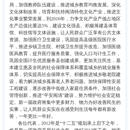
局，加强教师队伍建设，推进城乡教育均衡发展。深化
文化体制改革，培育和扶持闽清特色文化产业，推进文
化事业繁荣发展，到2016年，力争文化产业产值占地区
生产总值比重达5%，建设文化强县。积极筹建县体育
馆、科技馆等文体设施，让人民群众广泛享有公共文体
资源。加强医疗卫生建设，巩固提高县级医院医疗水
平，推进乡镇卫生院、村级卫生所提升改造。加强医德
医风教育，提升医疗服务质量。强化人口与计生工作，
巩固全国计生优质服务县创建成果。更加关注民生，基
本建立惠及全民的社会保障体系和覆盖城乡的就业服务
体系，切实提高社会保障水平。积极推进城乡敬老院建
设，着力解决城乡孤寡老人养老问题。加快保障性安居
工程建设，逐步改善中低收入家庭住房条件。加强社会
管理创新，推进“平安闽清”建设，努力维护社会安定稳
定。新一届政府将集中更多财力、物力办好改善民生的
实事，让人民群众实实在在感受到生活每年都有新改
善，一年更比一年好。
各位代表，2012年是“十二五”规划承上启下之年，