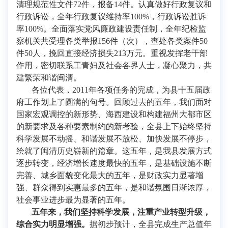
清理规范性文件72件，报备14件。认真做好行政复议和
行政诉讼，全年行政复议维持率100%，行政诉讼胜诉
率100%。全面落实党风廉政建设责任制，全年纪检监
察机关共受理各类举报156件（次），查处各类案件50
件50人，挽回直接经济损失213万元。重视发挥老干部
作用，密切联系工青妇及社会各界人士，凝心聚力，共
建繁荣和谐闽清。
各位代表，2011年各项任务的完成，为县十五届政
府工作划上了圆满的句号。回顾过去的五年，我们面对
国家宏观调控的新形势、海西建设和构建福州大都市区
的新要求及各种要素制约的新考验，全县上下始终坚持
科学发展不动摇、和谐发展不放松、加快发展不停步，
绘就了闽清历史崭新的篇章。这五年，是我县发展方式
逐步转变，经济增长速度最快的五年，是基础设施不断
完善、城乡面貌变化最大的五年，是财政实力显著增
强、群众得到实惠最多的五年，是和谐氛围日渐浓厚，
社会事业进步最为显著的五年。
五年来，我们坚持科学发展，注重产业转型升级，
综合实力明显增强。
据初步预计，全县完成生产总值年