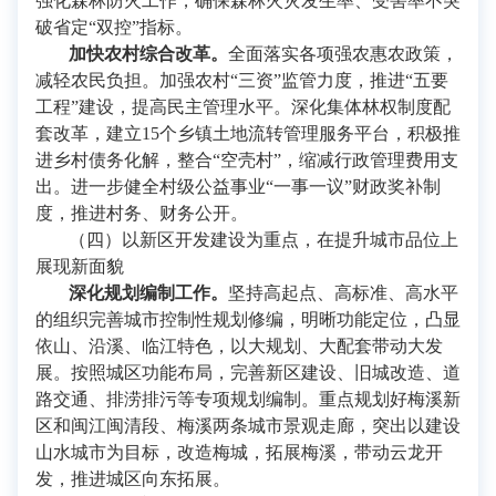
强化森林防火工作，确保森林火灾发生率、受害率不突
破省定“双控”指标。
加快农村综合改革。
全面落实各项强农惠农政策，
减轻农民负担。加强农村“三资”监管力度，推进“五要
工程”建设，提高民主管理水平。深化集体林权制度配
套改革，建立15个乡镇土地流转管理服务平台，积极推
进乡村债务化解，整合“空壳村”，缩减行政管理费用支
出。进一步健全村级公益事业“一事一议”财政奖补制
度，推进村务、财务公开。
（四）以新区开发建设为重点，在提升城市品位上
展现新面貌
深化规划编制工作。
坚持高起点、高标准、高水平
的组织完善城市控制性规划修编，明晰功能定位，凸显
依山、沿溪、临江特色，以大规划、大配套带动大发
展。按照城区功能布局，完善新区建设、旧城改造、道
路交通、排涝排污等专项规划编制。重点规划好梅溪新
区和闽江闽清段、梅溪两条城市景观走廊，突出以建设
山水城市为目标，改造梅城，拓展梅溪，带动云龙开
发，推进城区向东拓展。