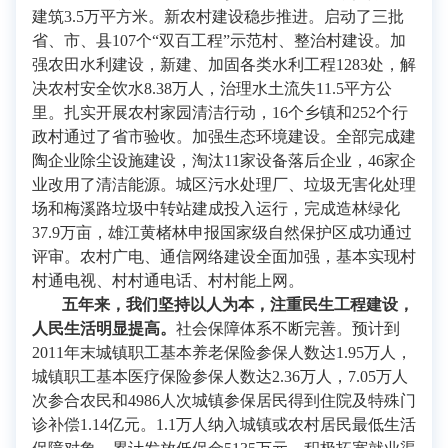
建筑3.5万平方米。新农村建设稳步推进。启动了三批
省、市、县107个“双百工程”示范村、整治村建设。加
强农田水利建设，新建、加固各类水利工程1283处，解
决农村安全饮水8.38万人，治理水土流失11.5平方公
里。扎实开展农村家园清洁行动，16个乡镇和252个行
政村通过了省市验收。加强生态环境建设。全部完成建
陶企业除尘设施建设，淘汰11家设备落后企业，46家企
业改用了清洁能源。城区污水处理厂、垃圾无害化处理
场和梅溪路垃圾中转站建成投入运行，完成造林绿化
37.9万亩，雄江黄楮林申报国家级自然保护区成功通过
评审。农村广电、通信网络建设全面加强，基本实现村
村通电视、村村通电话、村村能上网。
五年来，我们坚持以人为本，注重民生工程建设，
人民生活明显提高。
社会保障体系不断完善。预计到
2011年末城镇职工基本养老保险参保人数达1.95万人，
城镇职工基本医疗保险参保人数达2.36万人，7.05万人
次参合农民和4986人次城镇参保居民得到住院及特殊门
诊补偿1.14亿元。1.1万人纳入城镇或农村居民最低生活