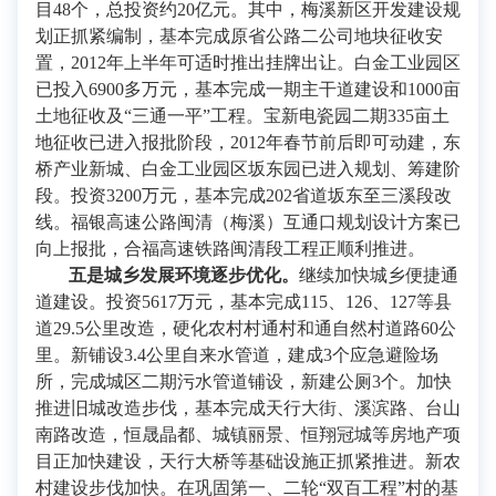
目48个，总投资约20亿元。其中，梅溪新区开发建设规
划正抓紧编制，基本完成原省公路二公司地块征收安
置，2012年上半年可适时推出挂牌出让。白金工业园区
已投入6900多万元，基本完成一期主干道建设和1000亩
土地征收及“三通一平”工程。宝新电瓷园二期335亩土
地征收已进入报批阶段，2012年春节前后即可动建，东
桥产业新城、白金工业园区坂东园已进入规划、筹建阶
段。投资3200万元，基本完成202省道坂东至三溪段改
线。福银高速公路闽清（梅溪）互通口规划设计方案已
向上报批，合福高速铁路闽清段工程正顺利推进。
五是城乡发展环境逐步优化。
继续加快城乡便捷通
道建设。投资5617万元，基本完成115、126、127等县
道29.5公里改造，硬化农村村通村和通自然村道路60公
里。新铺设3.4公里自来水管道，建成3个应急避险场
所，完成城区二期污水管道铺设，新建公厕3个。加快
推进旧城改造步伐，基本完成天行大街、溪滨路、台山
南路改造，恒晟晶都、城镇丽景、恒翔冠城等房地产项
目正加快建设，天行大桥等基础设施正抓紧推进。新农
村建设步伐加快。在巩固第一、二轮“双百工程”村的基