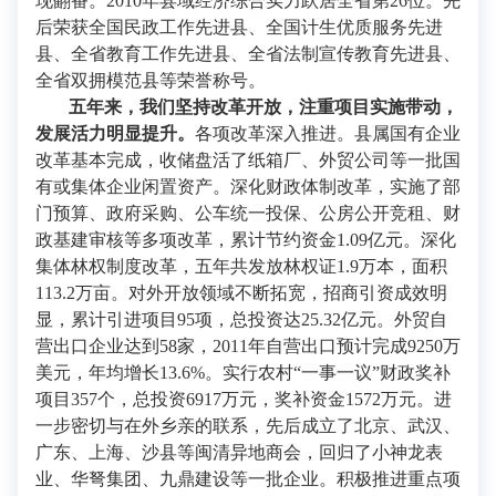
现翻番。2010年县域经济综合实力跃居全省第26位。先
后荣获全国民政工作先进县、全国计生优质服务先进
县、全省教育工作先进县、全省法制宣传教育先进县、
全省双拥模范县等荣誉称号。
五年来，我们坚持改革开放，注重项目实施带动，
发展活力明显提升。
各项改革深入推进。县属国有企业
改革基本完成，收储盘活了纸箱厂、外贸公司等一批国
有或集体企业闲置资产。深化财政体制改革，实施了部
门预算、政府采购、公车统一投保、公房公开竞租、财
政基建审核等多项改革，累计节约资金1.09亿元。深化
集体林权制度改革，五年共发放林权证1.9万本，面积
113.2万亩。对外开放领域不断拓宽，招商引资成效明
显，累计引进项目95项，总投资达25.32亿元。外贸自
营出口企业达到58家，2011年自营出口预计完成9250万
美元，年均增长13.6%。实行农村“一事一议”财政奖补
项目357个，总投资6917万元，奖补资金1572万元。进
一步密切与在外乡亲的联系，先后成立了北京、武汉、
广东、上海、沙县等闽清异地商会，回归了小神龙表
业、华弩集团、九鼎建设等一批企业。积极推进重点项