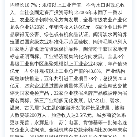
均增长10.7%；规模以上工业产值、不含水口财政总收
入、全社会固定资产投资等均比2006年末翻了一番以
上。农业经济朝特色化方向发展，全县市级农业产业化
龙头企业达20家，年销售收入达6亿元，6家企业11种产
品获得无公害、绿色或有机食品认证。闽清淡水网箱养
殖通过国家级农业标准化示范区验收、闽清毛脚鸡列入
国家地方畜禽遗传资源保护品种、闽清粉干获国家地理
标志证明商标。工业经济朝集约化方向发展。全县8个
县级工业集中区集聚规模以上工业企业43家，年产值56
亿元，占全县规模以上工业总产值的43.8%。产业结构
调整加快推进，五年共引进工业项目78个，总投资20.4
亿元。29家企业通过国家质量体系认证，豪业精艺瓷被
评为国家免检产品，22家企业获省名牌产品或被评为省
著名商标。第三产业朝多元化发展。以“名山、碧水、
温泉、古民居”为主题的旅游开发取得长足进展，旅游
人数突破200万人，旅游收入达2.5亿元。城乡商贸体系
更加完善，永辉超市、苏宁电器、肯德基等一批知名连
锁企业入驻闽清。金融机构存贷款余额均比2006年末实