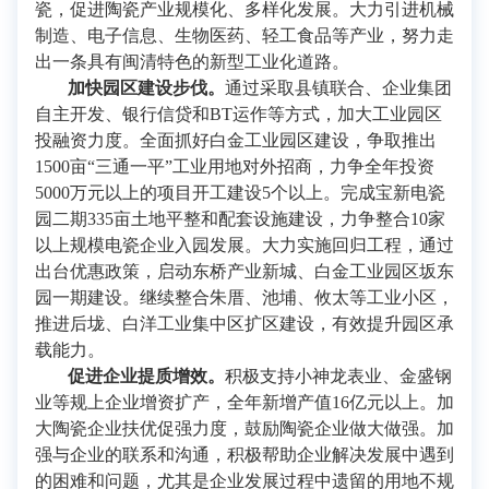
瓷，促进陶瓷产业规模化、多样化发展。大力引进机械
制造、电子信息、生物医药、轻工食品等产业，努力走
出一条具有闽清特色的新型工业化道路。
加快园区建设步伐。
通过采取县镇联合、企业集团
自主开发、银行信贷和BT运作等方式，加大工业园区
投融资力度。全面抓好白金工业园区建设，争取推出
1500亩“三通一平”工业用地对外招商，力争全年投资
5000万元以上的项目开工建设5个以上。完成宝新电瓷
园二期335亩土地平整和配套设施建设，力争整合10家
以上规模电瓷企业入园发展。大力实施回归工程，通过
出台优惠政策，启动东桥产业新城、白金工业园区坂东
园一期建设。继续整合朱厝、池埔、攸太等工业小区，
推进后垅、白洋工业集中区扩区建设，有效提升园区承
载能力。
促进企业提质增效。
积极支持小神龙表业、金盛钢
业等规上企业增资扩产，全年新增产值16亿元以上。加
大陶瓷企业扶优促强力度，鼓励陶瓷企业做大做强。加
强与企业的联系和沟通，积极帮助企业解决发展中遇到
的困难和问题，尤其是企业发展过程中遗留的用地不规