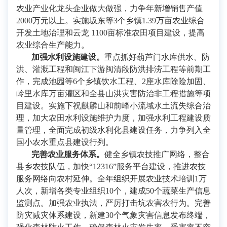
农业产业化龙头企业做大做强，力争年新增销售产值
2000万元以上。实施坂东等3个乡镇1.39万亩农业综合
开发土地治理和云龙 1100亩标准农田项目建设，提高
农业综合生产能力。
加强水利设施建设。
重点抓好葫芦门水库供水、防
洪、灌溉工程和闽江下游闽清段防洪排涝工程等前期工
作，完成池园等6个乡镇饮水工程、2座水库除险加固、
岭里水库万亩灌区和全县山洪灾害防治非工程措施等项
目建设。实施下祝麒麟山和前峰小流域水土流失综合治
理，加大农田水利设施维护力度，加强水利工程建设质
量管理，全面完成初级水利化县建设任务，力争列入全
国小农水重点县建设行列。
完善农业服务体系。
健全乡镇农技推广网络，整合
县乡农技队伍，加快“12316”服务平台建设，推进农技
服务网络向农村延伸。全年组织开展农业技术培训1万
人次，新增各类专业组织10个，建成50个蔬菜生产信息
监测点。加强农业执法，严厉打击坑农害农行为。完善
防灾减灾体系建设，新建30个气象灾害信息发布终端，