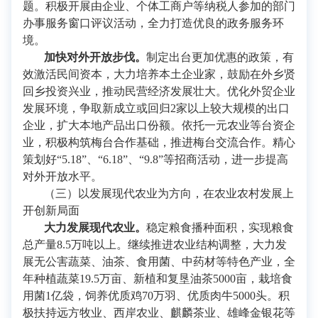
题。积极开展由企业、个体工商户等纳税人参加的部门
办事服务窗口评议活动，全力打造优良的政务服务环
境。
加快对外开放步伐。
制定出台更加优惠的政策，有
效激活民间资本，大力培养本土企业家，鼓励在外乡贤
回乡投资兴业，推动民营经济发展壮大。优化外贸企业
发展环境，争取新成立或回归2家以上较大规模的出口
企业，扩大本地产品出口份额。依托一元农业等台资企
业，积极构筑梅台合作基础，推进梅台交流合作。精心
策划好“5.18”、“6.18”、“9.8”等招商活动，进一步提高
对外开放水平。
（三）以发展现代农业为方向，在农业农村发展上
开创新局面
大力发展现代农业。
稳定粮食播种面积，实现粮食
总产量8.5万吨以上。继续推进农业结构调整，大力发
展无公害蔬菜、油茶、食用菌、中药材等特色产业，全
年种植蔬菜19.5万亩、新植和复垦油茶5000亩，栽培食
用菌1亿袋，饲养优质鸡70万羽、优质肉牛5000头。积
极扶持远方牧业、西岸农业、麒麟茶业、雄峰金银花等