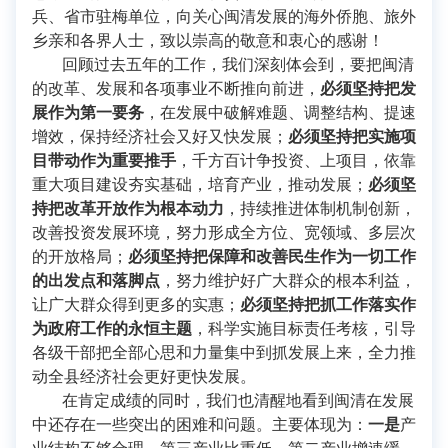
兵、省市驻梅单位，向关心闽清发展的海外侨胞、旅外
乡亲和各界人士，致以崇高的敬意和衷心的感谢！
回顾过去五年的工作，我们深刻体会到，要把闽清
的改革、发展和各项事业不断推向前进，
必须坚持把发
展作为第一要务
，在发展中破解难题、调整结构、提速
增效，保持经济社会又好又快发展；
必须坚持把实施项
目带动作为重要推手
，千方百计争投资、上项目，依靠
重大项目建设夯实基础，培育产业，推动发展；
必须坚
持
把改革开放作为根本动力
，持续推进体制机制创新，
改善投资发展环境，努力形成全方位、宽领域、多层次
的开放格局；
必须坚持把保障和改善民生作为一切工作
的出发点和落脚点
，努力维护好广大群众的根本利益，
让广大群众得到更多的实惠；
必须坚持把抓工作落实作
为政府工作的永恒主题
，科学实施目标责任考核，引导
各级干部把全部心思和力量集中到抓发展上来，全力推
动全县经济社会更好更快发展。
在肯定成绩的同时，我们也清醒地看到闽清在发展
中还存在一些突出的困难和问题。主要体现为：
一是
产