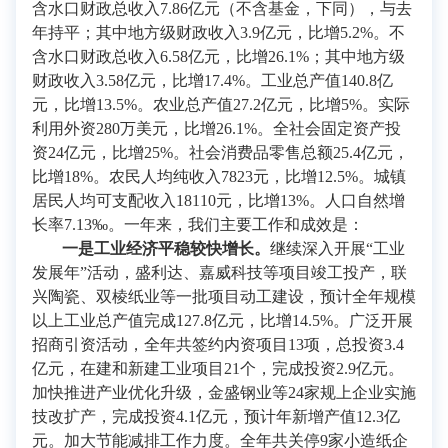
含水口财政总收入7.86亿元（不含基金，下同），与去
年持平；其中地方级财政收入3.9亿元，比增5.2%。不
含水口财政总收入6.58亿元，比增26.1%；其中地方级
财政收入3.58亿元，比增17.4%。工业总产值140.8亿
元，比增13.5%。农业总产值27.2亿元，比增5%。实际
利用外资280万美元，比增26.1%。全社会固定资产投
资24亿元，比增25%。社会消费品零售总额25.4亿元，
比增18%。农民人均纯收入7823元，比增12.5%。城镇
居民人均可支配收入18110元，比增13%。人口自然增
长率7.13‰。一年来，我们主要工作和成效是：
一是工业经济平稳较快增长。
继续深入开展“工业
发展年”活动，盛利达、嘉威科技等项目竣工投产，联
兴陶瓷、双棱纸业等一批项目动工建设，预计全年规模
以上工业总产值完成127.8亿元，比增14.5%。广泛开展
招商引资活动，全年共签约内资项目13项，总投资3.4
亿元，在建和新建工业项目21个，完成投资2.9亿元。
加快推进产业优化升级，金盛钢业等24家规上企业实施
技改扩产，完成投资4.1亿元，预计年新增产值12.3亿
元。加大节能减排工作力度。全年共关停9家小造纸企