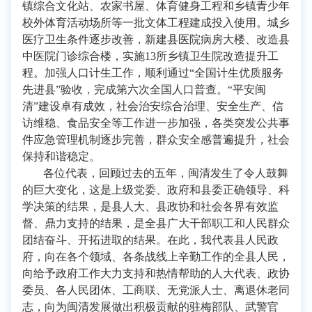
镇综合文化站、农家书屋、体育健身工程和乡镇青少年
校外体育活动场所等一批文体工程建成投入使用。城乡
医疗卫生条件逐步改善，新建县医院病房大楼、改造县
中医院门诊综合楼，实施13所乡镇卫生院改造提升工
程。加强人口计生工作，顺利通过“全国计生优质服务
先进县”验收，完成第六次全国人口普查。“平安闽
清”建设卓有成效，社会治安综合治理、安全生产、信
访维稳、食品安全等工作进一步加强，各类突发公共事
件应急管理机制逐步完善，群众安全感普遍提升，社会
保持和谐稳定。
各位代表，回顾过去的五年，闽清发生了令人鼓舞
的巨大变化，这是上级党委、政府和县委正确领导、科
学决策的结果，是县人大、县政协和社会各界有效监
督、鼎力支持的结果，是全县广大干部职工和人民群众
团结奋斗、开拓进取的结果。在此，我代表县人民政
府，向在各个领域、各条战线上辛勤工作的全县人民，
向给予政府工作大力支持和热情帮助的人大代表、政协
委员、各人民团体、工商联、无党派人士、离退休老同
志，向为闽清发展做出积极贡献的驻梅部队、武警官