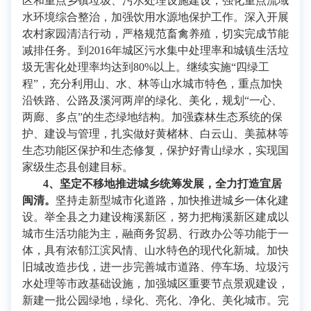
区和重点乡镇垃圾、污水处理设施建设，强化重点流域
水环境综合整治，加强饮用水源地保护工作。深入开展
农村家园清洁行动，严格规范畜禽养殖，切实完成节能
减排任务。到2016年城区污水集中处理率和城镇生活垃
圾无害化处理率均达到80%以上。继续实施“四绿工
程”，充分利用山、水、林等山水城市特色，重点加快
沿铁路、公路及溪河两岸的绿化、美化，规划“一心、
两廊、多点”的生态绿地结构。加强森林生态系统的保
护、建设与管理，扎实做好黄楮林、白云山、美菰林等
生态功能区保护和生态修复，保护好青山绿水，实现国
家级生态县创建目标。
4
、坚定不移地推进城乡统筹发展，全力打造宜居
闽清。
坚持走新型城市化道路，加快推进城乡一体化建
设。举全县之力建设梅溪新区，努力把梅溪新区建成以
城市生活功能为主，融商务贸易、行政办公等功能于一
体，具有浓郁江滨风情、山水特色的现代化新城。加快
旧城改造步伐，进一步完善城市道路、停车场、垃圾污
水处理等市政基础设施，加强城区重要节点景观建设，
新建一批公园绿地，绿化、亮化、净化、美化城市。完