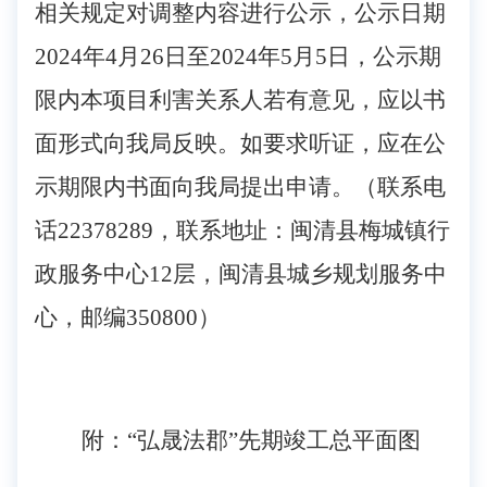
相关规定
对调整内容
进行公示，公示日期
202
4
年
4
月
26
日至
202
4
年
5
月
5
日，公示期
限内本项目利害关系人若有意见，应以书
面形式向我
局
反映。如要求听证，应在公
示期限内书面向我
局
提出申请。（联系电
话
22378289，联系地址：闽清县梅城镇行
政服务中心12层，闽清县城乡规划
服务中
心
，邮编
350800）
附：
“
弘晟法郡
”
先期
竣工
总平面图