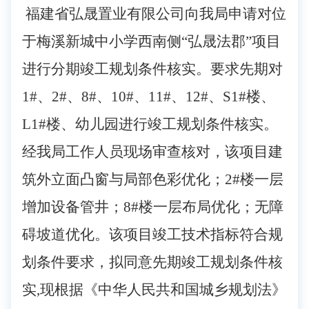
福建省弘晟置业有限公司向我
局
申请
对位
于
梅溪新城中小学西南侧
“
弘晟法郡
”项目
进行
分期
竣工
规划
条件
核实
。要求
先
期
对
1#、2#、8#、10#、11#、12#、S1#楼、
L1#楼
、
幼儿园进行竣工规划
条件
核实
。
经我局工作人员现场审查核对，该项目建
筑外立面凸窗与局部色彩优化；
2#楼一层
增加设备管井；
8#楼一层布局优化；
无障
碍坡道优化。该项目竣工技术指标符合规
划条件要求，
拟同意先期竣工规划条件核
实
,现
根据《中华人民共和国城乡规划法》