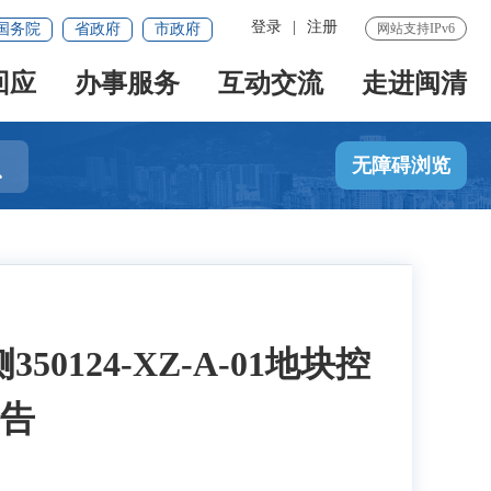
登录
|
注册
国务院
省政府
市政府
网站支持IPv6
回应
办事服务
互动交流
走进闽清

无障碍浏览
24-XZ-A-01地块控
告