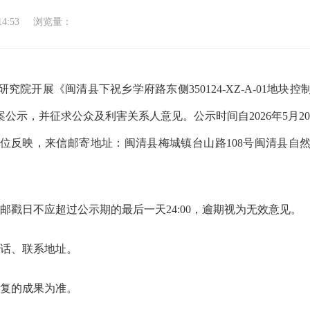
14:53
浏览量：
院开展《闽清县下祝乡学府路东侧350124-XZ-A-01地
示，并征求公众及利害关系人意见。公示时间自2026年5月20日
反映，来信邮寄地址：闽清县梅城镇台山路108号闽清县自然资
邮戳日不应超过公示期的最后一天24:00，逾期视为无效意见。
电话、联系地址。
批复的成果为准。