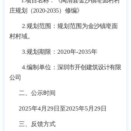
1.项目名称：《闽清县金沙镇墘面村村
庄规划（202
0
-2035）修编》
2.规划范围：规划范围为
金沙镇墘面
村
村域。
3.规划期限：202
0
年
-2035年
4.编制单位：
深圳市开创建筑设计有限
公司
二、公示时间
202
5
年
4
月
29
日至
20
25
年
5
月
29
日
三、反馈方式