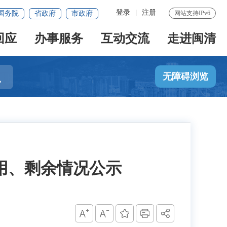
登录
|
注册
国务院
省政府
市政府
网站支持IPv6
回应
办事服务
互动交流
走进闽清

无障碍浏览
使用、剩余情况公示