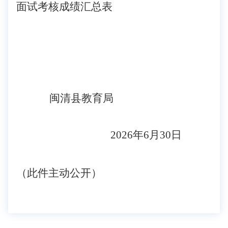
面试考核成绩汇总表
闽清县教育局
202
6
年
6
月
30
日
（
此件主动公开
）