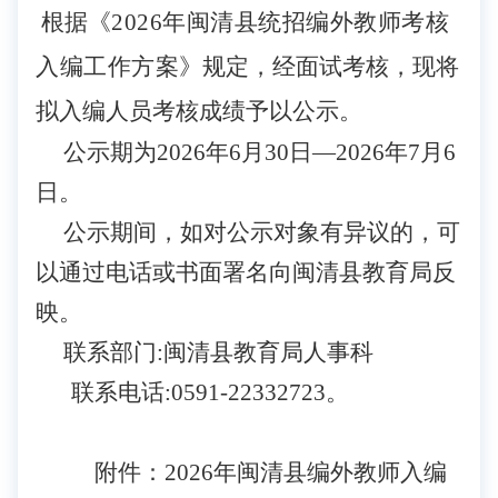
根据《
202
6
年闽清县统招编外教师考核
入编工作方案
》
规定
，经面试考核，现将
拟入编人员考核成绩予以公示。
公示期为202
6
年
6
月
30
日
—202
6
年
7月
6
日。
公示期间，如对公示对象有异议的，可
以通过电话或书面署名向闽清县教育局反
映。
联系部门:闽清县教育局人事科
联系电话
:0591-22332723。
附件：2026年闽清县编外教师入编