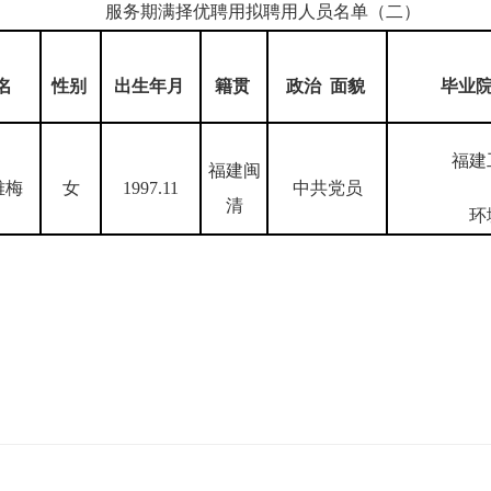
服务期满择优聘用拟聘用人员名单（二）
名
性别
出生年月
籍贯
政治 面貌
毕业
福建
福建闽
雅梅
女
1997.11
中共党员
清
环