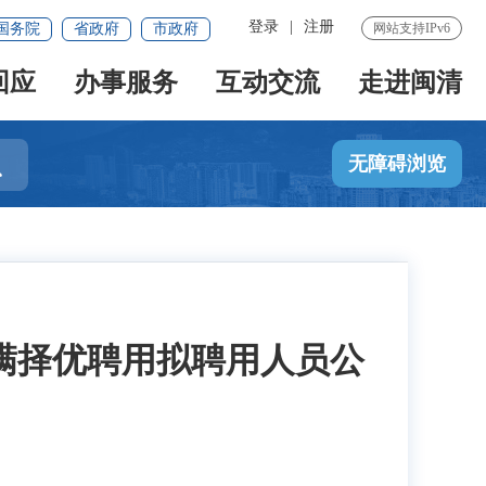
登录
|
注册
国务院
省政府
市政府
网站支持IPv6
回应
办事服务
互动交流
走进闽清

无障碍浏览
期满择优聘用拟聘用人员公