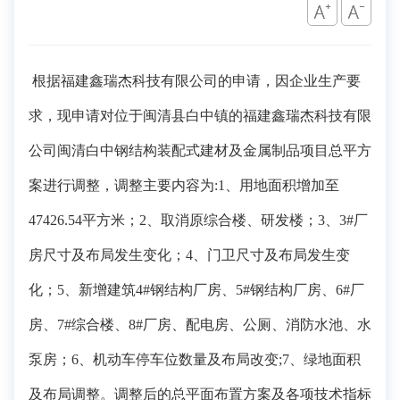
根据福建鑫瑞杰科技有限公司的申请，
因企业生产要
求，
现申请对
位于闽清县白中镇的
福建鑫瑞杰科技有限
公司闽清白中钢结构装配式建材及金属制品项目
总平方
案进行调整
，
调整主要内容
为
:
1、用地面积增加至
47426.54平方米；2、取消原综合楼、研发楼；3、3#厂
房尺寸及布局发生变化；4、门卫尺寸及布局发生变
化；5、新增建筑4#钢结构厂房、5#钢结构厂房、6#厂
房、7#综合楼、8#厂房、配电房、公厕、消防水池、水
泵房；6、机动车停车位数量及布局改变;7、绿地面积
及布局调整。
调整后的总平面布置方案及各项技术指标