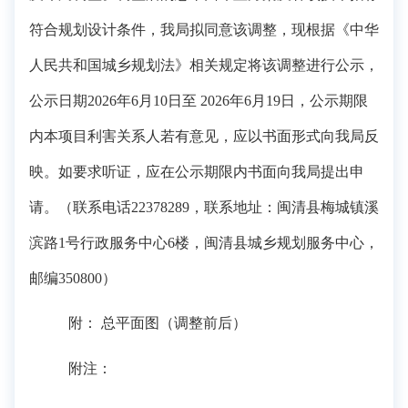
符合规划设计条件，我局拟同意该调整，现根据《中华
人民共和国城乡规划法》相关规定将该调整进行公示，
公示日期
202
6
年
6
月
10
日至
202
6
年
6
月
19
日，公示期限
内本项目利害关系人若有意见，应以书面形式向我
局
反
映。如要求听证，应在公示期限内书面向我
局
提出申
请。（联系电话
22378289，联系地址：闽清县梅城镇溪
滨路1号行政服务中心
6
楼，闽清县城乡规划
服务中心
，
邮编
350800）
附：
总平面图（
调整前后
）
附注：