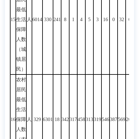
最低
15
生活
人
6014
330
241
8
1
4
5
3
16
0
32
0
8
保障
人数
（城
镇居
民）
农村
居民
最低
生活
16
保障
人
329
6301
18
342
317
458
313
319
546
387
569
260
69
人数