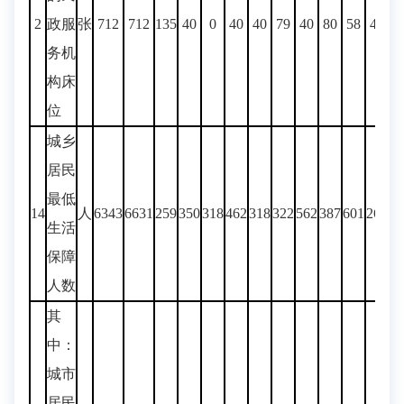
2
政服
张
712
712
135
40
0
40
40
79
40
80
58
40
12
务机
构床
位
城乡
居民
最低
14
人
6343
6631
259
350
318
462
318
322
562
387
601
260
69
生活
保障
人数
其
中：
城市
居民