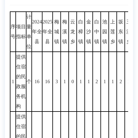
计
2024
2025
梅
梅
云
白
金
白
池
上
坂
三
序
项目
量
年全
年全
城
溪
龙
樟
沙
中
园
莲
东
溪
号
指标
单
县
县
镇
镇
乡
镇
镇
镇
镇
乡
镇
乡
位
提供
住宿
的民
1
个
16
16
3
1
0
1
1
2
1
1
2
1
2
政服
务机
构
提供
住宿
的民