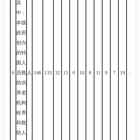
其
中：
本级
政府
创办
的特
困人
6
员救
人
146
133
32
15
0
10
8
11
9
7
19
4
1
助供
养老
机构
收养
和救
助人