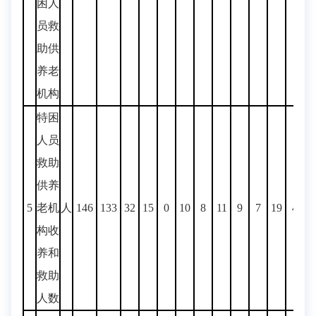
困人
员救
助供
养老
机构
特困
人员
救助
供养
5
老机
人
146
133
32
15
0
10
8
11
9
7
19
4
1
构收
养和
救助
人数