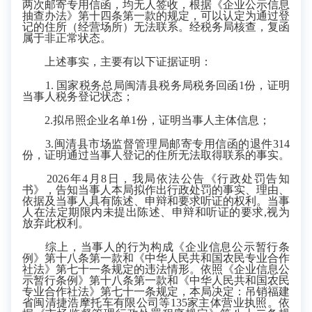
两次邮寄专用信函，均无人签收，根据《企业公示信息
抽查办法》第十四条第一款的规定，可以认定为通过登
记的住所（经营场所）无法联系。经税务局核查，复函
属于非正常状态。
上述事实，主要有以下证据证明：
1. 国家税务总局闽清县税务局税务回函1份，证明
当事人税务登记状态；
2.拟吊照企业名单1份，证明当事人主体信息；
3.闽清县市场监督管理局邮寄专用信函的退件314
份，证明通过当事人登记的住所无法取得联系的事实。
2026年4月8日，我局依法公告《行政处罚告知
书》，告知当事人本局拟作出行政处罚的事实、理由、
依据及当事人具有陈述、申辩和要求听证的权利。当事
人在法定期限内未提出陈述、申辩和听证的要求,视为
放弃此权利。
综上，当事人的行为构成《企业信息公示暂行条
例》第十八条第一款和《中华人民共和国农民专业合作
社法》第七十一条规定的违法情形。依照《企业信息公
示暂行条例》第十八条第一款和《中华人民共和国农民
专业合作社法》第七十一条规定，本局决定：吊销福建
省闽清捷浩摩托车有限公司等135家主体营业执照。依