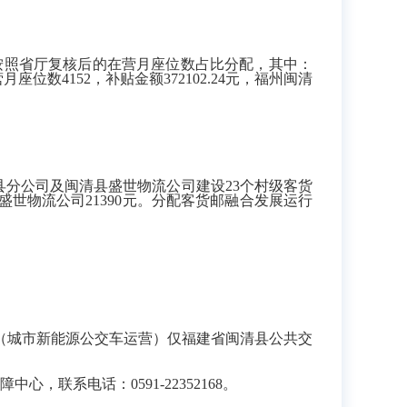
营补贴，按照省厅复核后的在营月座位数占比分配，其中：
位数4152，补贴金额372102.24元，福州闽清
分公司及闽清县盛世物流公司建设23个村级客货
盛世物流公司21390元。分配客货邮融合发展运行
（城市新能源公交车运营）仅福建省闽清县公共交
系电话：0591-22352168。