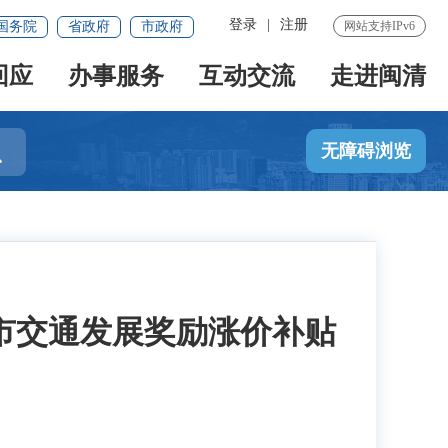
登录
|
注册
国务院
省政府
市政府
网站支持IPv6
回应
办事服务
互动交流
走进闽清

无障碍浏览
城市交通发展奖励涨价补贴