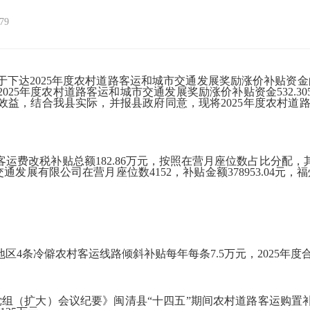
79
2025年度农村道路客运和城市交通发展奖励涨价补贴资金的通
25年度农村道路客运和城市交通发展奖励涨价补贴资金532.
，结合我县实际，并报县政府同意，现将2025年度农村道路客
运费改税补贴总额182.86万元，按照在营月座位数占比分配
华晨交通发展有限公司在营月座位数4152，补贴金额378953.0
条冷僻农村客运线路倾斜补贴每年每条7.5万元，2025年度合
组（扩大）会议纪要》闽清县“十四五”期间农村道路客运购置补