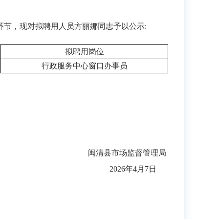
环节，现对拟聘用人员方丽娜同志予以公示
:
拟聘用岗位
行政服务中心窗口办事员
闽清县市场监督管理局
2026
年
4
月
7
日