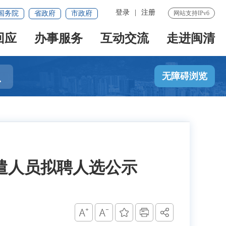
登录
|
注册
国务院
省政府
市政府
网站支持IPv6
回应
办事服务
互动交流
走进闽清

无障碍浏览
派遣人员拟聘人选公示