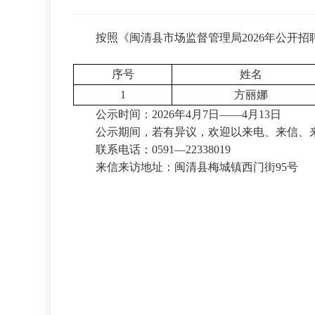
按照《闽清县市场监督管理局
2026
年公开招
序号
姓名
1
方丽娜
公示时间：
2026
年
4
月
7
日——
4
月
13
日
公示期间，若有异议，欢迎以来电、来信、
联系电话：
0591
—
22338019
来信来访地址：闽清县梅城镇
西门街
95
号