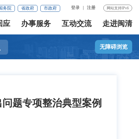
登录
|
注册
国务院
省政府
市政府
网站支持IPv6
回应
办事服务
互动交流
走进闽清

无障碍浏览
出问题专项整治典型案例