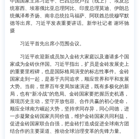
中国国家主席习近平、巴西总统卢拉（线上）、埃及总
统塞西、埃塞俄比亚总理阿比、印度总理莫迪、伊朗总
统佩泽希齐扬、南非总统拉马福萨、阿联酋总统穆罕默
德等出席。习近平发表重要讲话。新华社记者 谢环驰
摄
习近平首先出席小范围会议。
习近平欢迎新成员加入金砖大家庭以及邀请多个国
家成为金砖伙伴国。习近平指出，扩员是金砖发展史上
的重要里程碑，也是国际格局演变的标志性事件。金砖
国家走到一起，是基于共同追求，顺应世界和平和发展
大势。当前，世界百年变局加速演进，既有多极化的新
局，也有“新冷战”的危局。金砖国家要把握历史机遇，
展现历史主动，坚守开放包容、合作共赢的初心使命，
顺应全球南方崛起大势，坚持求同存异，同心同德，进
一步凝聚金砖国家共同价值，维护金砖国家共同利益，
促进金砖国家联合自强，把金砖打造成促进全球南方团
结合作的主要渠道、推动全球治理变革的先锋力量。