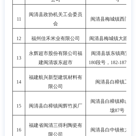
闽清县政协机关工会委员
11
闽清县梅城镇西门街
会
12
福州佳禾米业有限公司
闽清县梅城镇大路村
5
永辉超市股份有限公司福
闽清县坂东镇商贸街
13
建闽清坂东超市
180段号，182-187段
福建航兴新型建筑材料有
14
闽清县白樟镇工业
限公司
闽清县白樟镇樟山村
15
闽清县白樟镇闽辉竹炭厂
垅
87号
福建省闽清三得利陶瓷有
16
闽清县白中镇攸太工
限公司