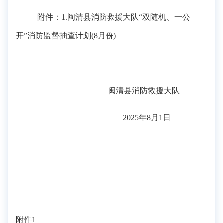
附件：
1.
闽
清
县消防救援大队
“双随机、一公
开”消防监督抽查计划
(
8
月份
)
闽
清
县消防救援大队
20
2
5
年
8
月
1
日
附件
1