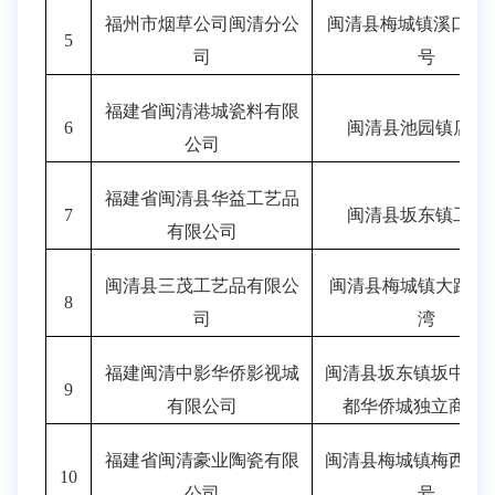
福州市烟草公司闽清分公
闽清县梅城镇溪口大
5
司
号
福建省闽清港城瓷料有限
6
闽清县池园镇店前
公司
福建省闽清县华益工艺品
7
闽清县坂东镇工业
有限公司
闽清县三茂工艺品有限公
闽清县梅城镇大路村
8
司
湾
福建闽清中影华侨影视城
闽清县坂东镇坂中路
9
有限公司
都华侨城独立商场2
福建省闽清豪业陶瓷有限
闽清县梅城镇梅西新
10
公司
号