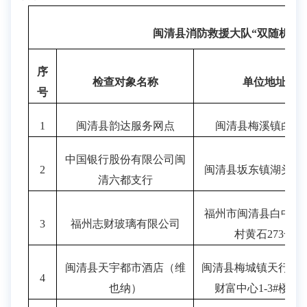
闽
清
县消防救援大队
“双随机、
序
检查对象名称
单位地址
号
1
闽清县韵达服务网点
闽清县梅溪镇白石
中国银行股份有限公司闽
2
闽清县坂东镇湖头街
清六都支行
福州市闽清县白中镇
3
福州志财玻璃有限公司
村黄石
273号
闽清县天宇都市酒店（维
闽清县梅城镇天行大
4
也纳）
财富中心1-3#楼4-8