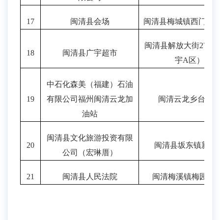
17
闽清县会场
闽清县梅城镇西门街
5
闽清县解放大街
270
18
闽清县广宇超市
宇A区）
中石化森美（福建）石油
19
有限公司福州闽清云龙加
闽清云龙乡台鼎
油站
闽清县文化旅游投资有限
20
闽清县坂东镇新壶
公司（宏琳厝）
21
闽清县人民法院
闽清梅溪镇梅园路