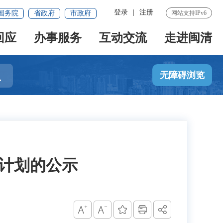
登录
|
注册
国务院
省政府
市政府
网站支持IPv6
回应
办事服务
互动交流
走进闽清

无障碍浏览
查计划的公示