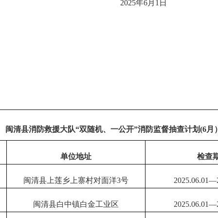
20
2
5
年
6
月
1
日
闽
清
县消防救援大队
“双随机、一公开”消防监督抽查计划
(
6
月
单位地址
检查
闽清县上莲乡上寨村对面洋
3号
202
5.06.
01—
闽清县白中镇白金工业区
202
5.06.
01—