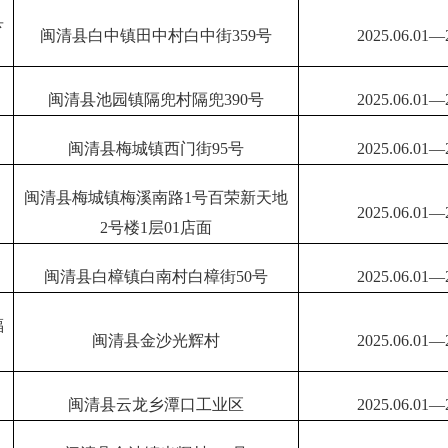
县
闽清县白中镇田中村白中街
359号
202
5.06.
01—
闽清县池园镇隔兜村隔兜
390号
202
5.06.
01—
闽清县梅城镇西门街
95号
202
5.06.
01—
闽清县梅城镇梅溪南路
1号百荣新天地
202
5.06.
01—
2号楼1层01店面
闽清县白樟镇白南村白樟街
50号
202
5.06.
01—
福
闽清县金沙光辉村
202
5.06.
01—
闽清县云龙乡潭口工业区
202
5.06.
01—