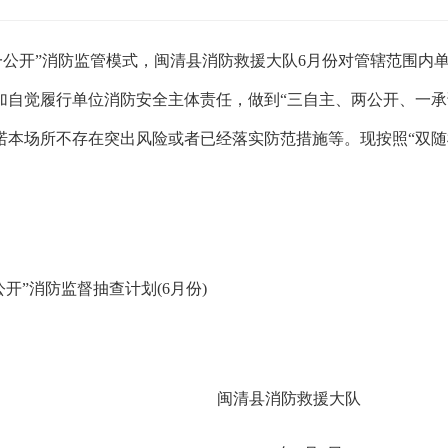
一公开”消防监管模式，闽
清
县消防救援大队
6
月份对管辖范围内
加自觉履行单位消防安全主体责任，做到
“三自主、两公开、一
诺本场所不存在突出风险或者已经落实防范措施等。
现按照
“双
公开”消防监督抽查计划
(
6
月份
)
闽
清
县消防救援大队