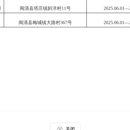
司
闽清县塔庄镇斜洋村
11号
202
5.06.
01—
闽清县梅城镇大路村
367号
202
5.06.
01—
关闭