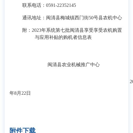
联系电话：
0591-223
5
2145
通讯地址：闽清县梅城镇西门街
50号
县农机中心
附：
202
3
年系统
第
七
批
闽清县享受享受农机购置
与应用补贴的购机者信息表
闽清县农业机械推广中心
2
年8
月
22
日
附件下载