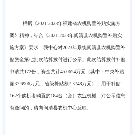
根据《
20
21
-202
3
年福建省
农机
购置补贴实施
方
案
》精神，
结合
《
20
21
-202
3
年
闽清县农机
购置补贴实
施
方案
》
要求，
我中心对
20
23
年
系统
闽清县农机购置补
贴资金
第
七
批次
结算拨付进行公示。此次结算拨付补贴
申请共
172
份，
资金共计
45.0654万
元（其中：中央补贴
额
37.6906万
元，省级补贴
额
7.3748万
元），用于补贴
162
个购机者购置的
184
台（套）农业机械。对公示信息
有疑问的，请
向闽清县农机中心反映
。