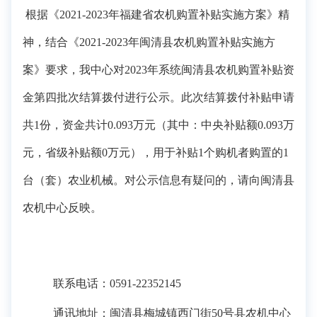
根据《
20
21
-202
3
年福建省
农机
购置补贴实施
方案
》精
神，
结合
《
20
21
-202
3
年
闽清县农机
购置补贴实施
方
案
》
要求，
我中心对
20
23
年
系统
闽清县农机购置补贴资
金
第
四
批次
结算拨付进行公示。此次结算拨付补贴
申请
共
1
份，
资金共计
0.093万
元（其中：中央补贴
额
0.093万
元，省级补贴
额
0万
元），用于补贴
1
个购机者购置的
1
台（套）农业机械。对公示信息有疑问的，请
向闽清县
农机中心反映
。
联系电话：
0591-223
5
2145
通讯地址：闽清县梅城镇西门街
50号
县农机中心