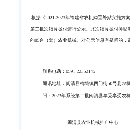
根据《
20
21
-202
3
年福建省
农机
购置补贴实施
方
第二批次
结算拨付进行公示。此次结算拨付补贴
的
85
台（套）农业机械。对公示信息有疑问的，
联系电话：
0591-223
5
2145
通讯地址：闽清县梅城镇西门街
50号
县农
附：
202
3
年系统
第
二
批闽清县享受享受农
闽清县农业机械推广中心