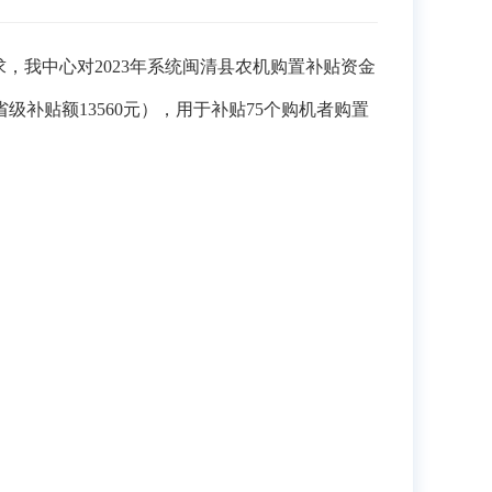
求，
我中心对
20
23
年
系统
闽清县农机购置补贴资金
省级补贴
额
13560
元），用于补贴
75
个购机者购置