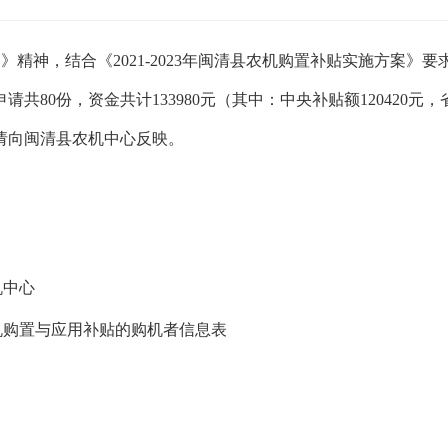
案
》精神，
结合
《
20
21
-202
3
年
闽清县农机
购置补贴实施
方案
》
要
申请共
80
份，
资金共计
133980
元（其中：中央补贴
额
120420
元，
请
向闽清县农机中心反映
。
机中心
机购置与应用补贴的购机者信息表