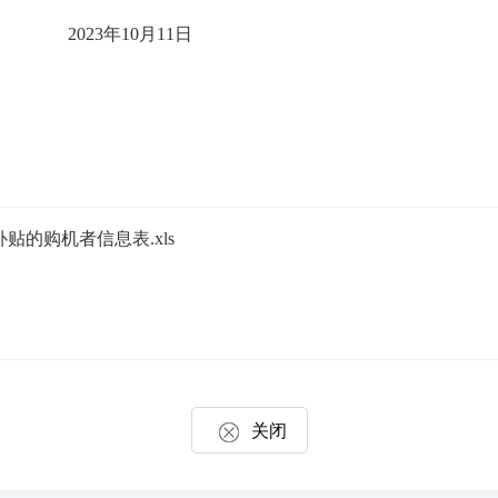
20
23
年
10
月1
1
日
贴的购机者信息表.xls
关闭