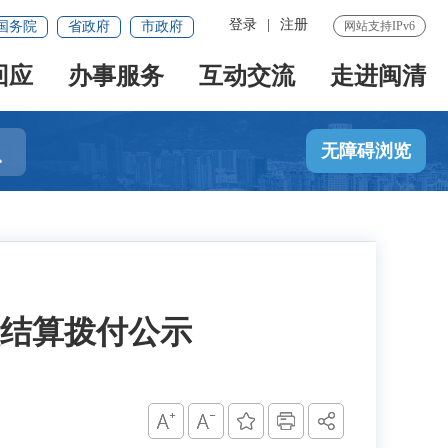
登录
|
注册
国务院
省政府
市政府
网站支持IPv6
回应
办事服务
互动交流
走进闽清

无障碍浏览
次结算拨付公示