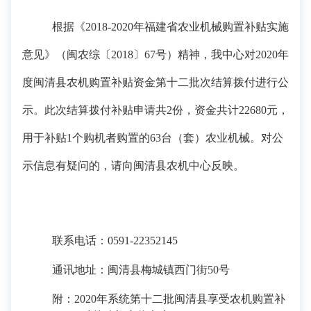
根据《
2018-2020年福建省农业机械购置补贴实施
意见
》（
闽农综〔
2018〕67号
）精神，我中心对
20
20
年
度闽清县农机购置补贴资金第
十二批
次结算拨付进行公
示。此次结算拨付补贴
申请共
2份，
资金共计
22680
元，
用于补贴
1
个购机者购置的
63
台（套）农业机械。
对公
示信息有疑问的，请
向闽清县农机中心反映。
联系电话：
0591-223
5
2145
通讯地址：闽清县梅城镇西门街
50号
附：
2020年系统第十
二
批闽清县享受农机购置补