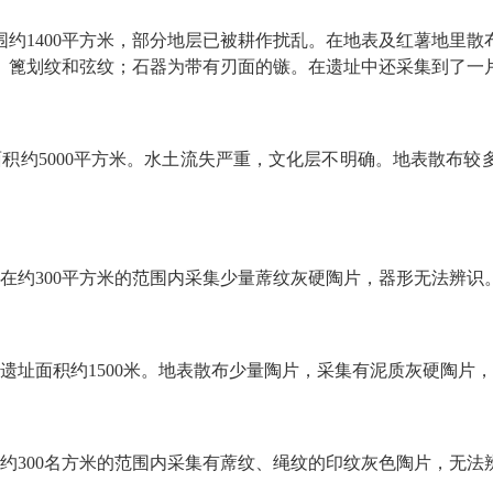
1400平方米，部分地层已被耕作扰乱。在地表及红薯地里散
、篦划纹和弦纹；石器为带有刃面的镞。在遗址中还采集到了一
面积约
5000平方米
。水土流失严重，文化层不明确。地表散布较
在约
300平方米
的范围内采集少量蓆纹灰硬陶片，器形无法辨识
遗址面积约
1500米
。地表散布少量陶片，采集有泥质灰硬陶片，
约300名方米的范围内采集有蓆纹、绳纹的印纹灰色陶片，无法