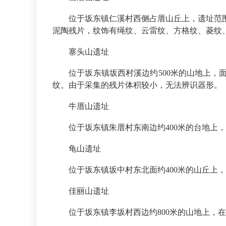
位于坂东镇仁溪村西侧占厝山丘上，遗址范围约
泥陶残片，纹饰有绳纹、云雷纹、方格纹、菱纹
寨头山遗址
位于坂东镇坂西村溪边约500米的山地上，
纹。由于采集的残片体积较小，无法辨识器形。
牛厝山遗址
位于坂东镇朱厝村东南边约
400米
的台地上，
龟山遗址
位于坂东镇坂中村东北面约
400米
的山丘上，
佳丽山遗址
位于坂东镇李坂村西边约
800米
的山地上，在