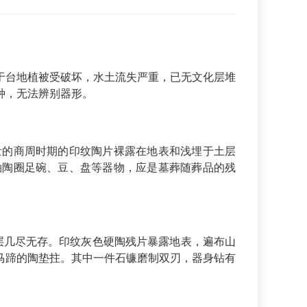
于台地植被受破坏，水土流失严重，已无文化层堆
种，无法辨别器形。
量的商周时期的印纹陶片裸露在地表和浅埋于土层
釉陶圈足碗、豆、盘等器物，应是墓葬随葬品的残
层几尽无存。印纹灰色硬陶残片暴露地表，遍布山
马蹄的陶垫拄。其中一件石镰磨制双刃，器身钻有