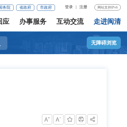
登录
|
注册
国务院
省政府
市政府
网站支持IPv6
回应
办事服务
互动交流
走进闽清

无障碍浏览