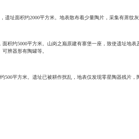
，遗址面积约
2000平方米
。地表散布着少量陶片，采集有蓆纹灰
，面积约
5000平方米
。山岗之巅原建有寨堡一座，致使遗址地表
。可辨器形有陶罐等。
约
500平方米
。遗址已被耕作扰乱，地表仅发现零星陶器残片，