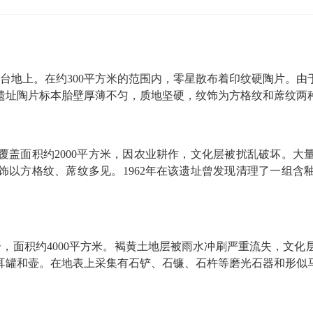
台地上。在约
300平方米
的范围内，零星散布着印纹硬陶片。由
遗址陶片标本胎壁厚薄不匀，质地坚硬，纹饰为方格纹和蓆纹两
面积约2000平方米，因农业耕作，文化层被扰乱破坏。大
饰以方格纹、蓆纹多见。1962年在该遗址曾发现清理了一组含
，面积约4000平方米。褐黄土地层被雨水冲刷严重流失，文化
耳罐和壶。在地表上采集有石铲、石镰、石杵等磨光石器和形似