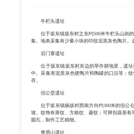
牛栏头遗址
位于坂东镇坂东村之东约500米牛栏头山岗的
集。地表采集有少量小块的印纹泥质灰色陶片。
后门寨遗址
位于坂东镇坂东村东边的旱作耕地里，遗址覆盖
中。采集有泥质灰色硬陶片和陶罐的口沿等；纹
存。
倪公堂遗址
位于坂东镇杨坂村西南方向约300米的倪公仑
坡。纹饰有蓆纹、方格纹、菱纹；可辨别器形有
圆孔，制作工艺精细。
詹厝山遗址