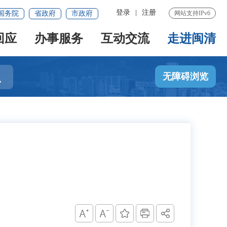
登录
|
注册
国务院
省政府
市政府
网站支持IPv6
回应
办事服务
互动交流
走进闽清

无障碍浏览