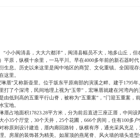
“小小闽清县，大大六都洋”，闽清县幅员不大，地多山丘，
）平原，纵横十余里，一马平川。早在4000多年前的新石器时
衍生息。历史以来这里是闽中地区的商贸、文化重镇。全国现存最
在这里。
宏琳厝”又称新壶里。位于坂东平原南部的演溪之畔。建于1795
里打了个深湾，民间地理上视为“玉带”，宏琳厝就建在河湾内
是由低到高的五重平行山脊，被称为“五重案”，“门迎五重案，
水宝地。
琳厝占地面积17823.28平方米，分为前后直进三座正厝，中间
大小35个厅堂，30个天井，25个花圃，666个房间，住有100
对称原则设计建造，厝内廊回路转，纵横有序，通光采风充足，
理。房屋的装饰甚为精美。如屋顶的燕尾脊、风火墙的墙头造型