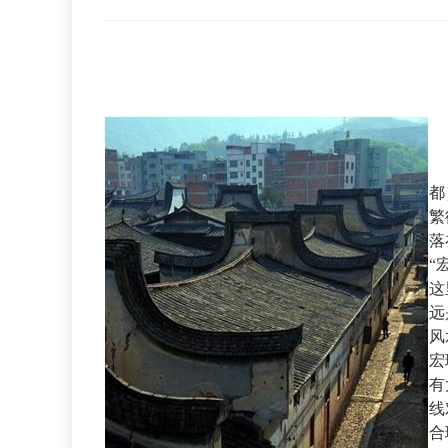
都
繁
落
“
这
远
风
宏
有
线
合