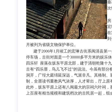
垂
次
房
宏
在
到
月被列为省级文物保护单位。
建于2006年1月竣工的宏琳古街系闽清县第一
停车场，古街对面是一个30000多平方米的娱
四乐轩 座落在坂东平原北部，建于清朝乾隆十九年
古有“四乐厝，鸟儿飞不过”的说法。今虽有部分
洞开，广埕大庭绵延深远，气派非凡。其格制、
制，全厝读书重教风气浓厚，人才辈出，厅上原有
此外，坂东平原上还有八闽最大的宗祠六叶祠，
上百座有相当规模和建筑档次的古民居一起，组