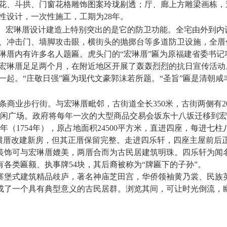
花、斗拱、门窗花格雕饰图案玲珑剔透；厅、廊上方雕梁画栋，
性设计，一次性施工，工期为28年。
宏琳厝设计建造上特别突出的是它的防卫功能。全宅由外到内
、冲击门、墙脚攻击眼，横街头的抛掷台等多道防卫设施，全厝
琳厝内有许多名人题匾。虎头门的“宏琳厝”匾为原福建省委书记项
宏琳厝足足两个月，在附近地区开展了轰轰烈烈的抗日宣传活动
一起。“庄敬日强”匾为现代文豪郭沫若所题。“圣旨”匾是清朝咸
条商业步行街。与宏琳厝毗邻，古街道全长350米，古街两侧有20
乐休闲广场。政府将每年一次的大型商品交易会坂东十八坂迁移到
（1754年），原占地面积24500平方米，直进四座，每进
横厝改建新房，但其正厝保留完整。走进四乐轩，四座主屋前后
装饰可与宏琳厝媲美，两厝合而为古民居建筑明珠。四乐轩为闻名
各类匾额、执事牌54块，其后裔被称为“牌匾下的子孙”。
寨堡式建筑精品歧庐，著名神庙芝田宫，华侨领袖黄乃裳、民族
成了一个具有典型意义的古民居群。浏览其间，可让时光倒流，