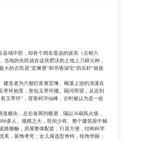
但在县域中部，却有个闻名遐迩的坂东（古称六
代，当地的先民就在这块肥沃的土地上刀耕火种，
大的古民居“宏琳厝”和书香深宅“四乐轩”就座
年。建造者为六都巨富黄宏琳。梅溪上游的演溪在
的玉带环抱里，形似玉带环腰。隔河而望，从近到
前有玉带环”，背靠柯洋仙峰，古时被认为是一处
设两道横街，左右各两列横厝，隔以36扇风火墙，
多户900多人。规模之大，世间少有。整个建筑按中轴
道路顺畅，房屋整体配套，行居方便，结构科学
优美，装饰考究；女儿墙选型奇特，绘饰华丽；