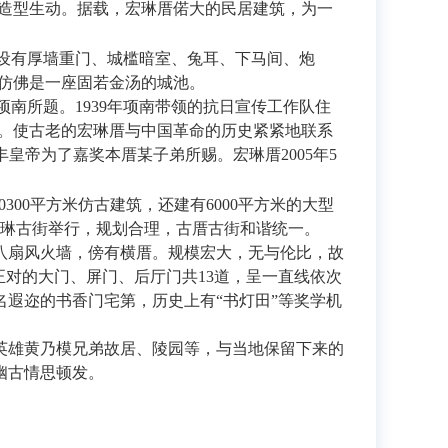
造型生动。据载，宏琳厝偌大的民居建筑，为一
设有厚墙重门、城槛暗室、兔耳、下马间、炮
仿佛是一座固若金汤的城池。
南所题。1939年项南带领的抗日宣传工作队住
。使古老的宏琳厝与中国革命的历史紧紧地联系
丰皇帝为了嘉奖本厝某子弟所赐。宏琳厝2005年5
300平方米仿古建筑，还建有6000平方米的大型
宏琳古街举行，规划合理，古厝古街和谐统一。
七柱八扇风火墙，傍有横厝。规模宏大，无与伦比，故
正对的大门、屏门、后厅门共13道，呈一直线依次
遐迩的书香门宅第，历史上有“书灯田”等奖学机
英雄黄乃模兄弟故居、陵园等，与当地保留下来的
幽古情思顿发。