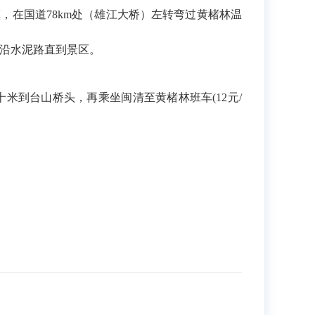
在国道78km处（雄江大桥）左转弯过黄楮林温
门沿水泥路直到景区。
到台山桥头，再乘坐闽清至黄楮林班车(12元/