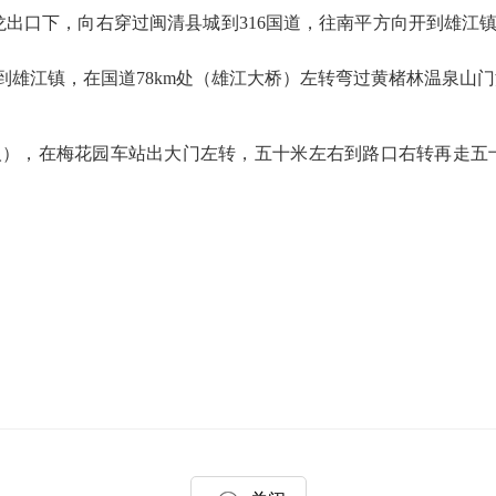
口下，向右穿过闽清县城到316国道，往南平方向开到雄江镇，
雄江镇，在国道78km处（雄江大桥）左转弯过黄楮林温泉山
），在梅花园车站出大门左转，五十米左右到路口右转再走五十米