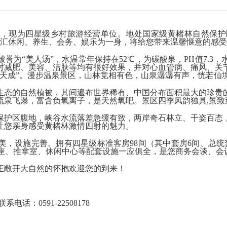
，现为四星级乡村旅游经营单位。地处国家级黄楮林自然保护
汇休闲、养生、会务、娱乐为一身，将给您带来温馨惬意的感受
誉为“美人汤”，水温常年保持在
52℃
，为碳酸泉，PH值7.3
对减肥、美容、洁肤等均有很好效果，并对心血管病、痛风、关
如天成”。漫步温泉景区，山林竞相有色，山泉潺潺有声，恍若仙
态的自然植被，其间遍布世界稀有、中国分布面积最大的珍贵的
流泉飞瀑，富含负氧离子，是天然氧吧。景区四季风韵独具,景致
护区腹地，峡谷水流落差急缓有致，两岸奇石林立、千姿百态，
让您亲身感受黄楮林激情四射的魅力。
设施完善。拥有四星级标准客房98间（其中套房6间、总统套
茶座、推拿室、休闲中心等配套设施一应俱全，是您商务会谈、会
敞开大自然的怀抱欢迎您的到来！
0591-22508178