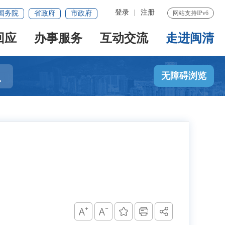
登录
|
注册
国务院
省政府
市政府
网站支持IPv6
回应
办事服务
互动交流
走进闽清

无障碍浏览