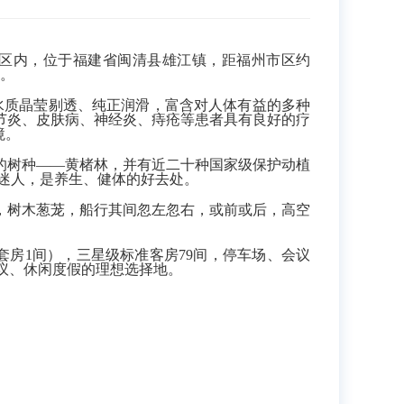
区内，位于福建省闽清县雄江镇，距福州市区约
。
，水质晶莹剔透、纯正润滑，富含对人体有益的多种
节炎、皮肤病、神经炎、痔疮等患者具有良好的疗
境。
树种——黄楮林，并有近二十种国家级保护动植
迷人，是养生、健体的好去处。
树木葱茏，船行其间忽左忽右，或前或后，高空
房1间），三星级标准客房79间，停车场、会议
议、休闲度假的理想选择地。