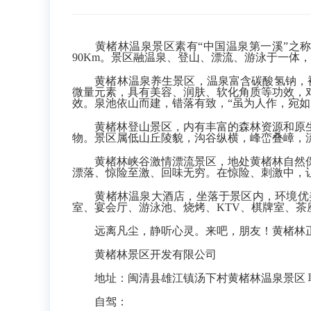
黄楮林温泉景区素有“中国温泉第一溪”之称
90Km
。景区融温泉、登山、漂流、游泳于一体，
黄楮林温泉养生景区，温泉富含碳酸氢钠，被
微量元素，具有美容、润肤、软化角质等功效，
效。泉池依山而建，错落有致，“虽为人作，宛
黄楮林登山景区，内有丰富的森林资源和原生
物。景区属低山丘陵貌，沟谷纵横，峰峦叠嶂，
黄楮林峡谷激情漂流景区，地处黄楮林自然保
漂落、惊险至激、回味无穷。在惊险、刺激中，
黄楮林温泉大酒店，坐落于景区内，环境优美，
室、宴会厅、游泳池、烧烤、KTV、棋牌室、
远离凡尘，静听心灵。来吧，朋友！黄楮林正
黄楮林景区开发有限公司
地址：闽清县雄江镇汤下村黄楮林温泉景区 联系电话：
自驾：