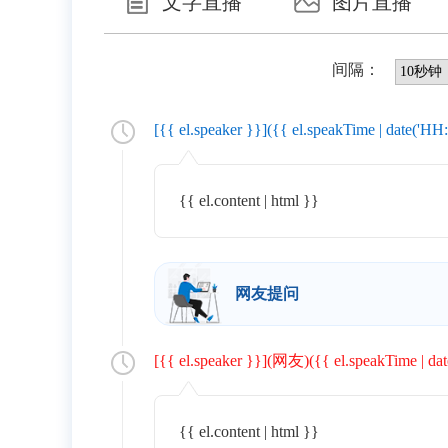
文字直播
图片直播
间隔：
[{{ el.speaker }}]({{ el.speakTime | date('HH
{{ el.content | html }}
网友提问
[{{ el.speaker }}](网友)({{ el.speakTime | da
{{ el.content | html }}