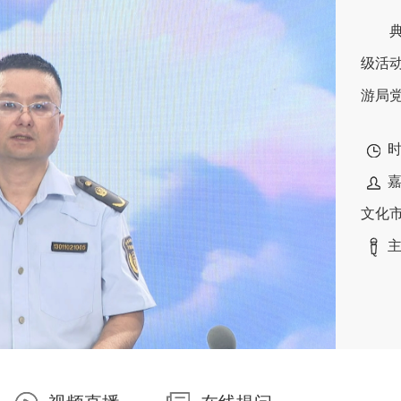
级活
游局党
时
文化
主