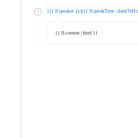
[{{ fl.speaker }}]({{ fl.speakTime | date('HH
{{ fl.content | html }}