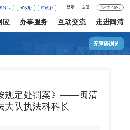
登录
|
注册
国务院
省政府
市政府
网站支持IPv6
回应
办事服务
互动交流
走进闽清
无障碍浏览
按规定处罚案》——闽清
法大队执法科科长