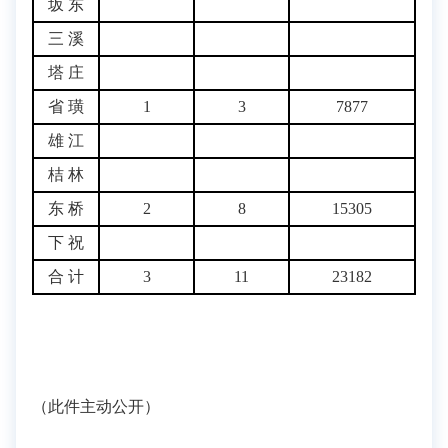
坂 东
三 溪
塔 庄
省 璜
1
3
7877
雄 江
桔 林
东 桥
2
8
15305
下 祝
合 计
3
11
23182
（此件主动公开）