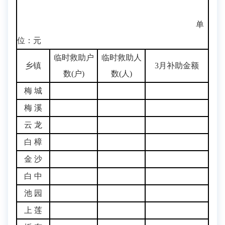
单
位：元
临时救助户
临时救助人
乡镇
3月补助金额
数(户)
数(人)
梅 城
梅 溪
云 龙
白 樟
金 沙
白 中
池 园
上 莲