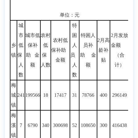
单位：元
城
特
市
城市低
农村
困
特困人
2月发放
农村低
2月高
乡
低
保补
低
人
员补
金额
保补助
龄补
镇
保
助 金
保
员
助 金
（合
金额
贴
人
额
人数
人
额
计）
数
数
梅
城
241
199566
18
17417
31
78766
400
296149
镇
梅
溪
7
6790
340
300698
52
108650
300
416438
镇