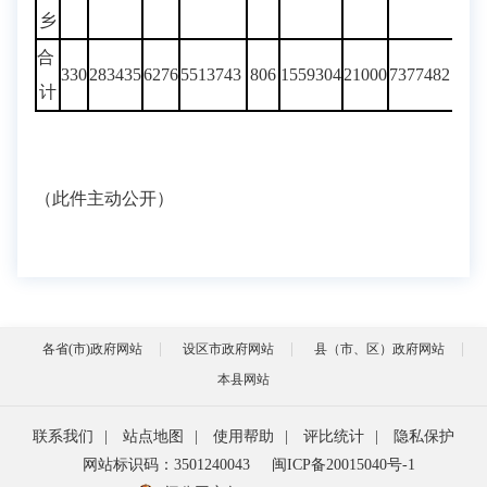
乡
合
330
283435
6276
5513743
806
1559304
21000
7377482
计
（此件主动公开）
各省(市)政府网站
设区市政府网站
县（市、区）政府网站
本县网站
联系我们
|
站点地图
|
使用帮助
|
评比统计
|
隐私保护
网站标识码：3501240043
闽ICP备20015040号-1