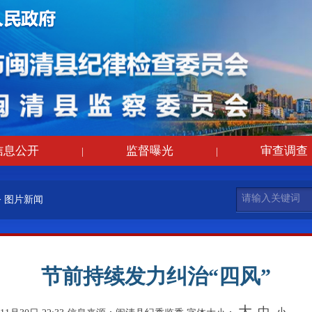
信息公开
监督曝光
审查调查
|
|
>
图片新闻
节前持续发力纠治“四风”
大
中