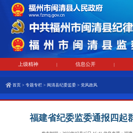
上级精神
信息公开
|
|
首页
>
专题专栏
>
闽清县纪委监委
>
党风政风
福建省纪委监委通报四起