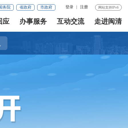
登录
|
注册
国务院
省政府
市政府
网站支持IPv6
回应
办事服务
互动交流
走进闽清
