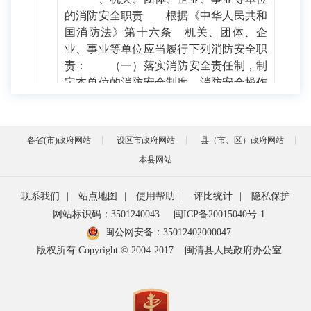
的消防安全职责 根据《中华人民共和
国消防法》第十六条 机关、团体、企
业、事业等单位应当履行下列消防安全职
责： （一）落实消防安全责任制，制
定本单位的消防安全制度、消防安全操作
规程，制定灭火和应急疏散预案；
（二）按照国家标准、行业标准配置消防
设施、器材，设置消防安全标志，并定期
各省(市)政府网站
设区市政府网站
县（市、区）政府网站
组织检验、维修，确保完好有效；
本县网站
（三）对建筑消防设施每年至少进行一次
全面检测，确保完好有效，检测记录应当
联系我们
|
站点地图
|
使用帮助
|
评比统计
|
隐私保护
完整准确，存档备查； （四）保障疏
网站标识码：3501240043
闽ICP备20015040号-1
散通道、安全出口、消防车通道畅通，保
证防火防烟分区、防火间距符合消防技术
闽公网安备：
35012402000047
标准； （五）组织防火检查，及时消
版权所有 Copyright © 2004-2017
闽清县人民政府办公室
除火灾隐患； （六）组织进行有针对
性的消防演练； （七）法律、法规规
定的其他消防安全职责。 单位的主要