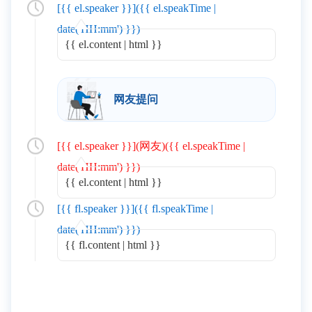
[{{ el.speaker }}]({{ el.speakTime |
date('HH:mm') }})
{{ el.content | html }}
网友提问
[{{ el.speaker }}](网友)({{ el.speakTime |
date('HH:mm') }})
{{ el.content | html }}
[{{ fl.speaker }}]({{ fl.speakTime |
date('HH:mm') }})
{{ fl.content | html }}